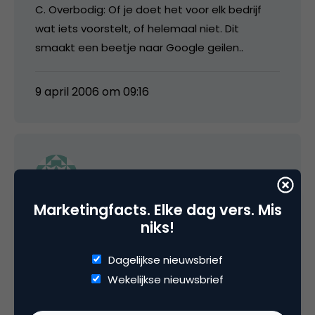
C. Overbodig: Of je doet het voor elk bedrijf
wat iets voorstelt, of helemaal niet. Dit
smaakt een beetje naar Google geilen..
9 april 2006 om 09:16
Remi
Marketingfacts. Elke dag vers. Mis
@ Spijkertje,
niks!
Je zou ook kunnen zeggen dat Yahoo en MSN
Dagelijkse nieuwsbrief
extra interessant zijn, juist omdat je er nog
Wekelijkse nieuwsbrief
geen gebruik van maakt. Yahoo en MSN
(vooral Yahoo) liggen op bepaalde gebieden