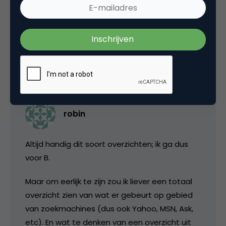
voor op Google. Da’s dan toch juist
interessant?
9 april 2006 om 09:17
robin
Altijd handig dit soort overzichten; ik ga dus
voor B.
Maar om eerlijk te zijn zou ik liever een totaal
overzicht zien van wat er gebeurt op gebied
van zoekmachines (dus ook Yahoo, MSN, Ask,
etc). En wat te denken van een overzicht uit