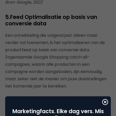
Bron: Google, 2022
5.Feed Optimalisatie op basis van
conversie data
Een ontwikkeling die volgend jaar alleen maar
verder zal toenemen, is het optimaliseren van de
productfeed op basis van conversie data.
Zogenaamde Google Shopping catch all-
campagnes, waarin alle producten in een
campagne worden aangeboden, zijn eenvoudig,
maar zeker niet de manier om jouw doelstellingen
het komende jaar te bereiken.
De verwachting is dan ook dat catch all-
campagnes meer en meer worden uitgefaseerd.
Marketingfacts. Elke dag vers. Mis
Een unieke strategie voor je assortiment komend