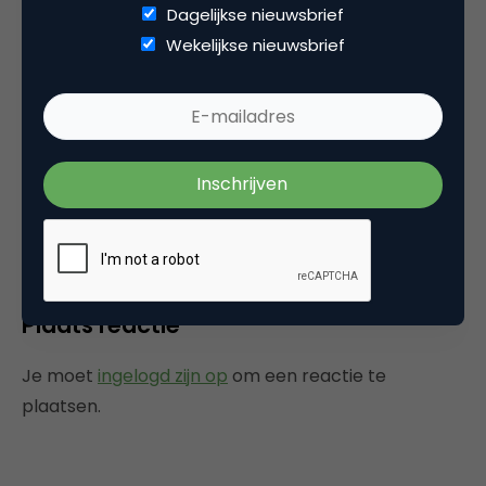
Dagelijkse nieuwsbrief
Wekelijkse nieuwsbrief
media
Ben inderdaad benieuwd Serge en uiteraard
veel plezier in Slovenie!
23 augustus 2006 om 11:53
Plaats reactie
Je moet
ingelogd zijn op
om een reactie te
plaatsen.