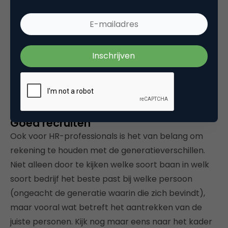
Hoe verschillend generaties ook kunnen lijken, het is
een goed idee om te kijken naar de
overeenkomsten in plaats van de verschillen.
Samenwerken zou dan wel eens een stuk
makkelijker kunnen worden, je moet je interne
marketing goed blijven managen!
Goed recruiten
Ook voor HR-professionals is het van belang om
rekening te houden met de generatieverschillen.
Niet alleen door te kijken welke soort baan in welk
soort bedrijf het beste past bij welke persoon
(ongeacht de generatie waarin die zich bevindt),
maar vooral wat betreft het aantrekken van de
juiste personen. Kijk nog maar eens naar het kader