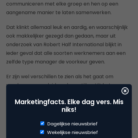
communiceren met elke groep en hen op een
aangename manier te laten samenwerken.
Dat klinkt allemaal leuk en aardig, en waarschijnlijk
ook makkelijker gezegd dan gedaan, maar uit
onderzoek van Robert Half International blijkt in
ieder geval dat alle soorten werknemers aan een
zelfde type manager de voorkeur geven.
Er zijn wel verschillen te zien als het gaat om
voorkeuren voor leiderschapsstijlen. Uit het
persbericht van Robert Half blijkt: “Hoe jonger de
Marketingfacts. Elke dag vers. Mis
generatie, des te hoger de verwachtingen van het
niks!
werk en van de manager.” Maar dus ook:
“Over de
managers zijn de generaties het eens: een
Dagelijkse nieuwsbrief
‘transformational’ leider is ideaal. Een manager die
Wekelijkse nieuwsbrief
inspireert, stimuleert, uitdaagt en coacht.”