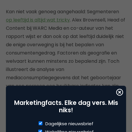
Kan niet vaak genoeg aangehaald: Segmenteren
op leeftijd is altijd wat tricky
. Alex Brownsell, Head of
Content bij WARC Media en co-auteur van het
rapport wijst er dan ook op dat leeftijd duidelijk niet
de enige overweging is bij het bepalen van
consumentengedrag. Factoren als geografie en
welvaart kunnen minstens zo bepalend zijn. Toch
illustreert de analyse van
mediaconsumptiegegevens dat het geboortejaar
van een persoon een bruikbare indicator kan zijn
om ‘waarschijnlijke kanaal- en platformvoorkeuren’
Marketingfacts. Elke dag vers. Mis
te duiden, vooral als het gaat om jongere
niks!
doelgroepen.
Dagelijkse nieuwsbrief
“Gen Z is op unieke wijze beïnvloed door
Wekelijkse nieuwsbrief