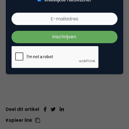
technologische innovatie. Het was het eerste
publiek dat met sociale media door de kindertijd en
adolescentie navigeerde; het is al op jonge leeftijd
blootgesteld aan audiostreaming en video-on-
demand-diensten. Die trends hebben een
onuitwisbare stempel gedrukt op de mediakeuzes
van de generatie en de kanalen waarmee
adverteerders consumenten onder de 25 jaar
kunnen bereiken.”
Deel dit artikel
Kopieer link