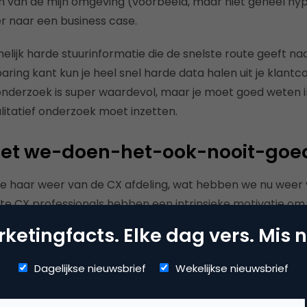
 van de mijn omgeving (voorbeeld, maar niet geheel hypo
r naar een business case.
lijk harde stuurinformatie die de snelste route geeft na
ring kant kun je heel snel harde data halen uit je klantc
 onderzoek is super waardevol, maar je moet goed weten i
litatief onderzoek moet inzetten.
 Het we-doen-het-ook-nooit-goe
je haar weer van de CX afdeling, wat hebben we nu weer
e CX professionals hebben een intrinsieke motivatie om 
lijer te maken.
Dat is een super eigenschap.
ketingfacts. Elke dag vers. Mis n
 met een valkuil (trust me, ik ben er ook ooit in gevallen)
Dagelijkse nieuwsbrief
Wekelijkse nieuwsbrief
sheid in pacht hebt over wat goed is.
En dat je door die st
ip en empathie hebt voor alle andere
belangen die veel 