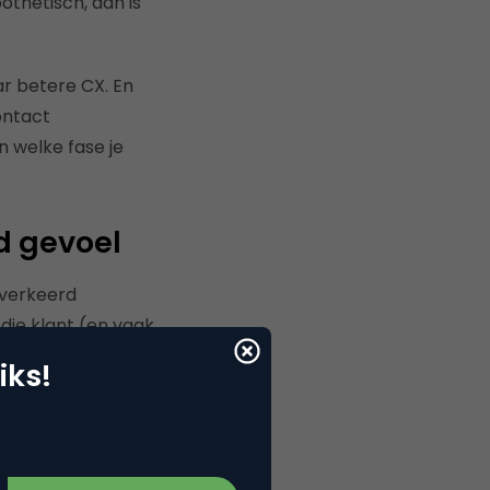
thetisch, dan is
ar betere CX.
En
ontact
n welke fase je
d gevoel
 verkeerd
die klant (en vaak
iks!
.
Namelijk dat je
erke focus op de
managers en