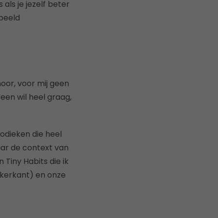
als je jezelf beter
rbeeld
hoor, voor mij geen
reen wil heel graag,
odieken die heel
aar de context van
 Tiny Habits die ik
nkerkant) en onze