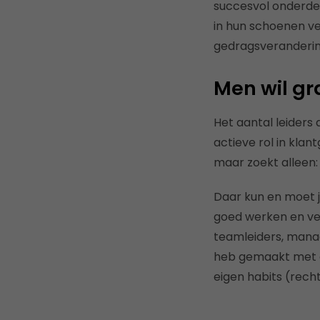
succesvol onderdee
in hun schoenen ve
gedragsverandering
Men wil gra
Het aantal leiders 
actieve rol in klan
maar zoekt alleen:
Daar kun en moet j
goed werken en vee
teamleiders, manag
heb gemaakt met e
eigen habits (rech