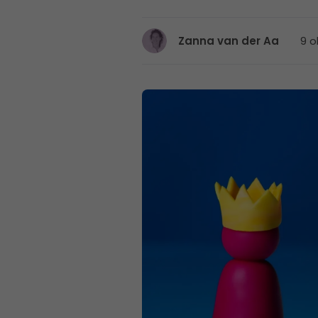
9 o
Zanna van der Aa