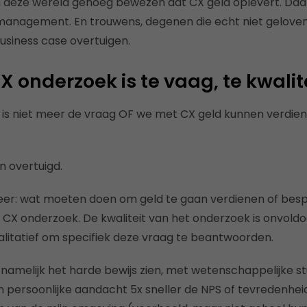
an deze wereld genoeg bewezen dat CX geld
oplevert.
Daar
n management.
En trouwens, degenen die echt niet geloven 
business case
overtuigen.
CX onderzoek is te vaag, te kwalit
is niet meer de vraag OF we met CX geld kunnen verdien
n overtuigd.
meer: wat moeten doen om geld te gaan verdienen of be
 CX onderzoek.
De kwaliteit van het onderzoek is onvold
alitatief om specifiek deze
vraag te beantwoorden.
 namelijk het harde bewijs zien, met wetenschappelijke st
 persoonlijke aandacht 5x sneller de NPS of tevredenhe