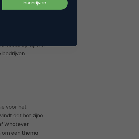
ap.
Dan krijg je toch
el focus op cijfers,
e bedrijven
ie voor het
indt dat het zijne
ief Whatever
en om een thema