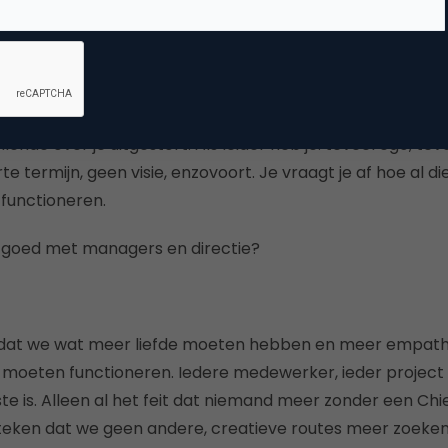
 moeten afwegen.
 voor leiders
e leiders niet. Google voor de gein maar eens op leidersch
lende over je uitgestort.
Als leider heb je: teveel ego, teve
te termijn, geen visie, enzovoort.
Je vraagt je af hoe al di
functioneren.
d goed met managers en directie?
 dat we wat meer liefde moeten hebben en meer empath
 moeten functioneren.
Iedere medewerker, ieder project v
te is.
Alleen al het feit dat niemand meer zonder een Ch
n teken dat we geen
andere, creatieve routes meer zoek