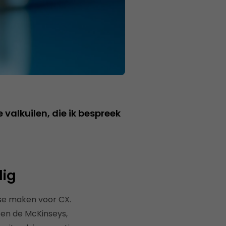
alkuilen, die ik bespreek
dig
se maken voor CX.
en de McKinseys,