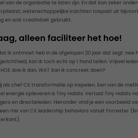
l van de organisatie te laten z
ijn. E
n dat kan zeker anders 
rplaatst, wetenschappelijke inzichten
toepast uit bijvoo
 en wat creativiteit gebruikt.
ag, alleen faciliteer het hoe!
dat ik ontmoet heb in de afgelopen 20 jaar dat zegt: nee 
tgerichtheid, kan ik toch echt op 1 hand tellen.
Vrijwel iede
 HOE doe ik dan, WAT kan ik concreet doen?
ij als chef CX transformatie op inspelen.
Een van de meth
l energie opleveren is Tiny Habits.
Vertaal Tiny Habits n
ers en directieleden.
Hieronder vind je een voorbeeld van
en mix van CX leadership
behaviors vanuit Forrester (li
terkant).