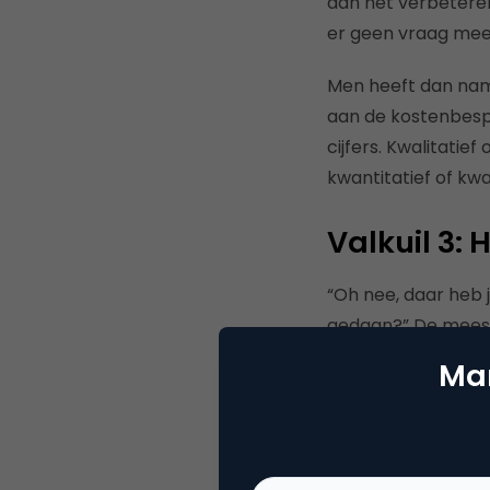
dan het
verbeteren
er geen vraag mee
Men heeft dan name
aan de kostenbespa
cijfers.
Kwalitatief
kwantitatief of
kwa
Valkuil 3:
“Oh nee, daar heb 
gedaan?”
De meest
ook medewerker) b
Mar
Hij komt echter wel
denkt dat je de wij
klant, weinig begr