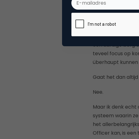
directieleden ook
Meer liefde
Ik benijd de huidig
een aardige berg el
teveel focus op kor
überhaupt kunnen 
Gaat het dan altij
Nee.
Maar ik denk echt
systeem
waarin ze
het allerbelangrijks
Officer kan, is ee