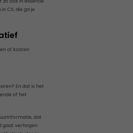
 zit ook in essentie
in CX, die ga je
atief
en of kosten
sparen?
En dat is het
oende of het
uurinformatie, dat
id gaat verhogen