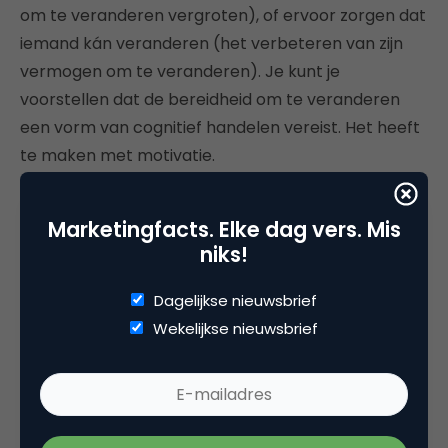
om te veranderen vergroten), of ervoor zorgen dat
iemand kán veranderen (het verbeteren van zijn
vermogen om te veranderen). Je kunt je
voorstellen dat de bereidheid om te veranderen
een vorm van cognitief handelen vereist. Het heeft
te maken met motivatie.
Het kan echter behoorlijk ontmoedigend zijn voor
Marketingfacts. Elke dag vers. Mis
ons mensen om gemotiveerd te blijven om dingen
niks!
voor een langere periode te doen. Wanneer we ons
in onzekere situaties bevinden en nieuwe dingen
Dagelijkse nieuwsbrief
(dus ook nieuw gedrag) onzeker maken. Zoals we
Wekelijkse nieuwsbrief
eerder hebben besproken, vinden we de status-
quo vaak goed, ook al is deze niet optimaal.
We overschatten vaak wat we hebben.