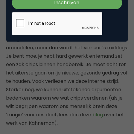
Misschien heb je ooit zelf zo’n
motivation wave
meegemaakt. Laten we zeggen dat je echt de hele
dag gezond wilde eten. Je deed het prima bij het
ontbijt (smoothie), deed het bij de lunch
(zelfgemaakte salade), pikte tussendoor wat
amandelen, maar dan wordt het vier uur ’s middags.
Je bent moe, je hebt hard gewerkt en iemand zet
een zak chips binnen handbereik. Je moet echt tot
het uiterste gaan om je nieuwe, gezonde gedrag vol
te houden. Vaak verliezen we deze interne strijd.
Sterker nog, we kunnen uitstekende argumenten
bedenken waarom we wat chips verdienen (als je
wilt begrijpen waarom ons menselijk brein deze
‘magie’ voor ons doet, lees dan deze
blog
over het
werk van Kahneman).