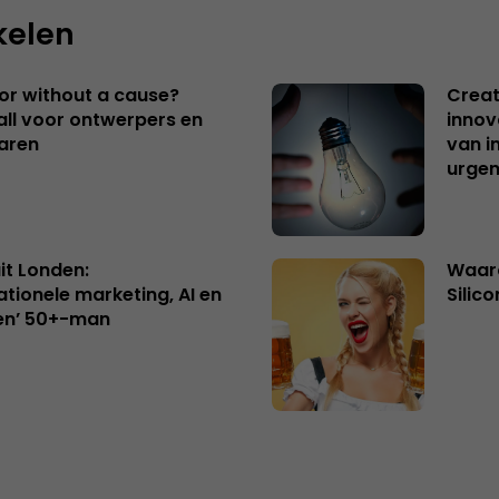
kelen
 or without a cause?
Creat
ll voor ontwerpers en
innov
aren
van i
urgen
uit Londen:
Waaro
ationele marketing, AI en
Silico
en’ 50+-man