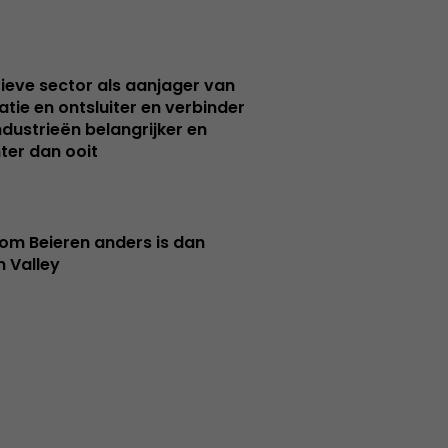
ieve sector als aanjager van
atie en ontsluiter en verbinder
ndustrieën belangrijker en
ter dan ooit
m Beieren anders is dan
n Valley