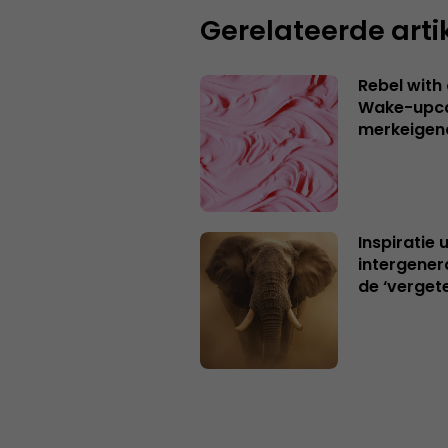
Gerelateerde arti
Rebel with
Wake-upca
merkeigen
Inspiratie 
intergener
de ‘verget