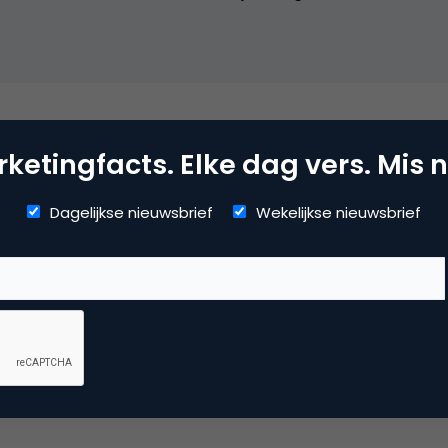
mmerce
ketingfacts. Elke dag vers. Mis n
Dagelijkse nieuwsbrief
Wekelijkse nieuwsbrief
uws
 reactie te plaatsen.