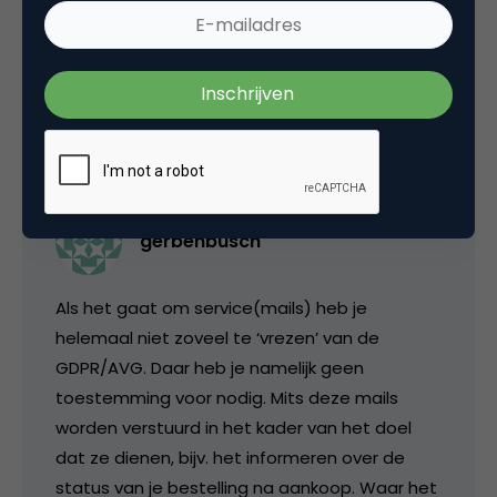
gdpr
,
privacy
1 Reactie
gerbenbusch
Als het gaat om service(mails) heb je
helemaal niet zoveel te ‘vrezen’ van de
GDPR/AVG. Daar heb je namelijk geen
toestemming voor nodig. Mits deze mails
worden verstuurd in het kader van het doel
dat ze dienen, bijv. het informeren over de
status van je bestelling na aankoop. Waar het