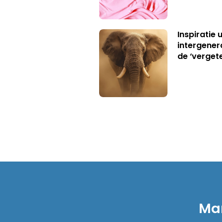
Inspiratie 
intergener
de ‘verget
Mar