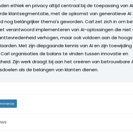
en ethiek en privacy altijd centraal bij de toepassing van A
e klantsegmentatie, met de opkomst van generatieve AI zij
 nog belángrijker thema's geworden. Carl zet zich in om bed
het verantwoord implementeren van AI-oplossingen die niet 
klanttevredenheid verhogen, maar ook voldoen aan de hoogs
aarden. Met zijn diepgaande kennis van AI en zijn toewijding 
t Carl organisaties de balans te vinden tussen innovatie en
kheid. Zijn werk draagt bij aan het creëren van betrouwbare
fsdoelen als de belangen van klanten dienen.
mmerce
uws