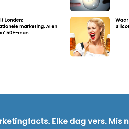
uit Londen:
Waaro
ationele marketing, AI en
Silico
en’ 50+-man
ketingfacts. Elke dag vers. Mis n