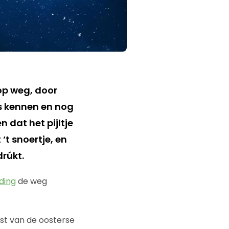
op weg, door
ls kennen en nog
dat het pijltje
t snoertje, en
drúkt.
ding
de weg
st van de oosterse