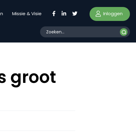
Inloggen
en
Missie & Visie
s groot