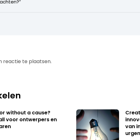
 wachten?”
 reactie te plaatsen.
kelen
 or without a cause?
Creat
ll voor ontwerpers en
innov
aren
van i
urgen