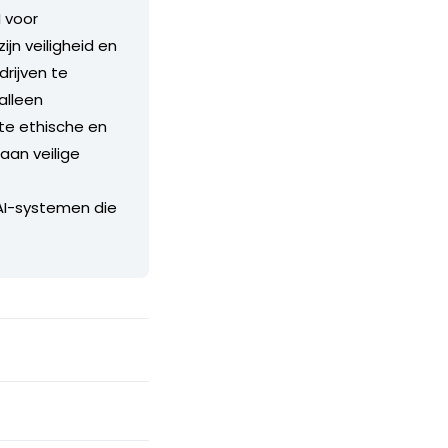
I voor
n veiligheid en
rijven te
alleen
te ethische en
aan veilige
 AI-systemen die