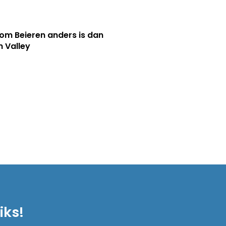
m Beieren anders is dan
n Valley
iks!