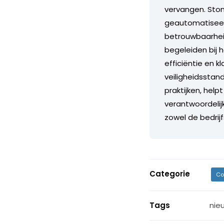
vervangen. Stond
geautomatiseerd
betrouwbaarheid
begeleiden bij 
efficiëntie en 
veiligheidsstand
praktijken, help
verantwoordelij
zowel de bedrij
Categorie
Co
Tags
nie