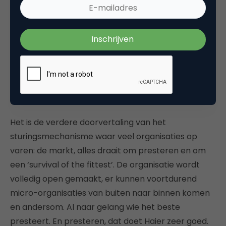
transacties. Het gaat om het bouwen van
langdurige relaties met klanten (Haier noemt deze
daarom ook geen klanten, maar ‘users’).
“De waardecreatie voor de klant
komt centraal te staan”
Het is de verdere doorvertaling van het
sturingsmechanisme waar veel organisaties op
varen: de markt, alles draait om presteren en om
een ‘survival of the fittest’. De organisatie wordt
volledig open gemaakt, er kunnen voortdurend
micro-organisaties van buiten naar binnen komen
en andersom. Al naar gelang wie het beste
presteert. En presteren, dat doet Haier zeer goed.