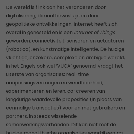
De wereld is flink aan het veranderen door
digitalisering, klimaatbewustzijn en door
geopolitieke ontwikkelingen. Internet heeft zich
overal in genesteld en is een
Internet of Things
geworden
:
connectiviteit, sensoren en actuatoren
(robotica), en kunstmatige intelligentie. De huidige
vluchtige, onzekere, complexe en ambigue wereld,
in het Engels ook wel ‘VUCA’ genoemd, vraagt het
uiterste van organisaties: real-time
aanpassingsvermogen en wendbaarheid,
experimenteren en leren, co-creëren van
langdurige waardevolle proposities (in plaats van
eenmalige transacties) voor en met gebruikers en
partners, in steeds wisselende
samenwerkingsverbanden. Dit kan niet met de
huidige monolithische organisaties waarbij een
no