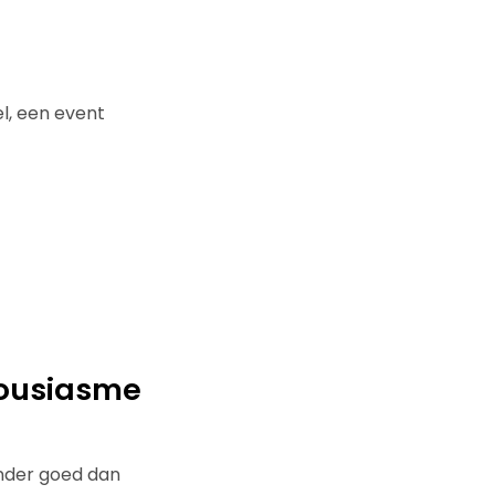
el, een event
housiasme
inder goed dan