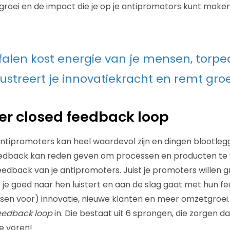
 groei en de impact die je op je antipromotors kunt maken
falen kost energie van je mensen, torpe
rustreert je innovatiekracht en remt groe
er closed feedback loop
tipromoters kan heel waardevol zijn en dingen blootlegg
edback kan reden geven om processen en producten te 
feedback van je antipromoters. Juist je promoters willen g
 je goed naar hen luistert en aan de slag gaat met hun fee
sen voor) innovatie, nieuwe klanten en meer omzetgroei.
eedback loop
in. Die bestaat uit 6 sprongen, die zorgen da
te voren!