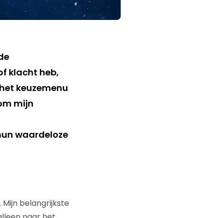
de
f klacht heb,
n het keuzemenu
 om mijn
 hun waardeloze
. Mijn belangrijkste
alleen naar het