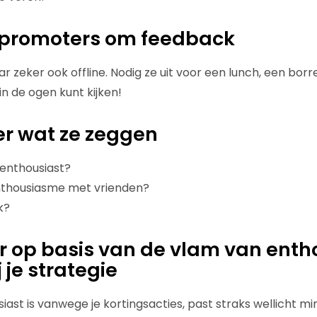
e promoters om feedback
r zeker ook offline. Nodig ze uit voor een lunch, een borr
in de ogen kunt kijken!
er wat ze zeggen
 enthousiast?
nthousiasme met vrienden?
k?
eer op basis van de vlam van ent
j je strategie
iast is vanwege je kortingsacties, past straks wellicht m