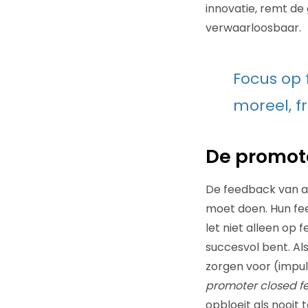
innovatie, remt de
verwaarloosbaar.
Focus op 
moreel, f
De promot
De feedback van an
moet doen. Hun fe
let niet alleen op 
succesvol bent. Als
zorgen voor (impul
promoter closed f
opbloeit als nooit 