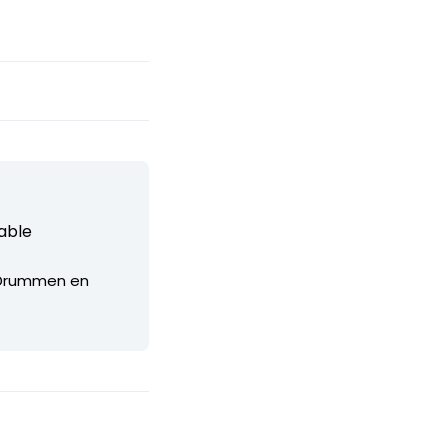
able
 Drummen en