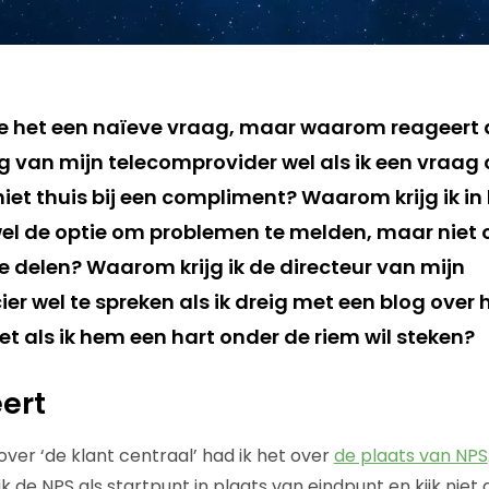
je het een naïeve vraag, maar waarom reageert 
 van mijn telecomprovider wel als ik een vraag o
iet thuis bij een compliment? Waarom krijg ik i
el de optie om problemen te melden, maar niet
 delen? Waarom krijg ik de directeur van mijn
er wel te spreken als ik dreig met een blog over
et als ik hem een hart onder de riem wil steken?
ert
 over ‘de klant centraal’ had ik het over
de plaats van NPS
 de NPS als startpunt in plaats van eindpunt en kijk niet 