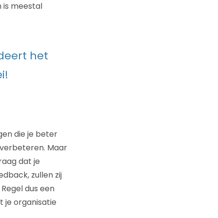
 is meestal
deert het
i!
en die je beter
verbeteren. Maar
raag dat je
dback, zullen zij
 Regel dus een
t je organisatie