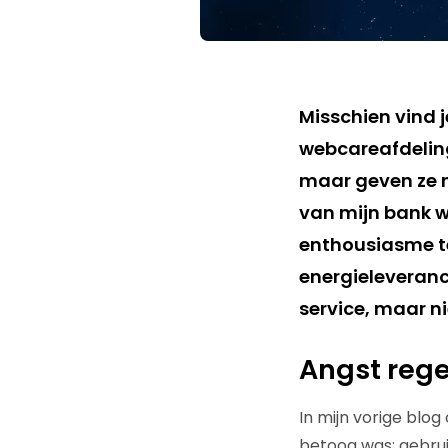
Misschien vind 
webcareafdeling
maar geven ze n
van mijn bank w
enthousiasme te
energieleveranci
service, maar ni
Angst rege
In mijn vorige blog
betoog was: gebruik