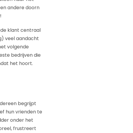
 een andere doorn
!
e de klant centraal
ig) veel aandacht
 het volgende
este bedrijven die
mdat het hoort.
Iedereen begrijpt
ief hun vrienden te
dder onder het
reel, frustreert