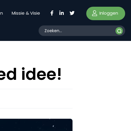
Inloggen
en
Missie & Visie
ed idee!