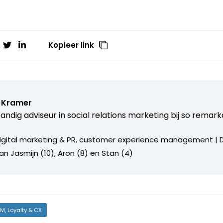
Kopieer link
 Kramer
tandig adviseur in social relations marketing bij
so remark
igital marketing & PR, customer experience management |
an Jasmijn (10), Aron (8) en Stan (4)
M, Loyalty & CX