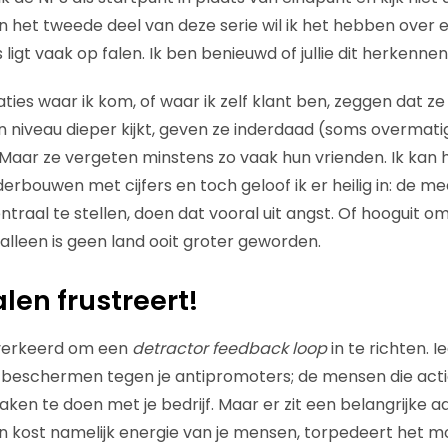
 In het tweede deel van deze serie wil ik het hebben over
 ligt vaak op falen. Ik ben benieuwd of jullie dit herkennen
saties waar ik kom, of waar ik zelf klant ben, zeggen dat z
een niveau dieper kijkt, geven ze inderdaad (soms overmat
. Maar ze vergeten minstens zo vaak hun vrienden. Ik kan
rbouwen met cijfers en toch geloof ik er heilig in: de me
traal te stellen, doen dat vooral uit angst. Of hooguit o
alleen is geen land ooit groter geworden.
len frustreert!
t verkeerd om een
detractor feedback loop
in te richten. 
wilt beschermen tegen je antipromoters; de mensen die act
en te doen met je bedrijf. Maar er zit een belangrijke a
en kost namelijk energie van je mensen, torpedeert het mo