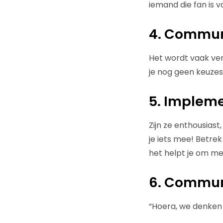
iemand die fan is 
4. Commun
Het wordt vaak ve
je nog geen keuze
5. Implem
Zijn ze enthousiast
je iets mee! Betre
het helpt je om mee
6. Commun
“Hoera, we denken d