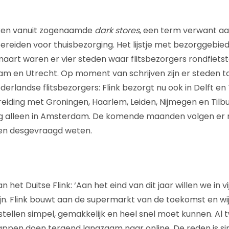
ken vanuit zogenaamde
dark stores
, een term verwant a
bereiden voor thuisbezorging. Het lijstje met bezorggebie
 maart waren er vier steden waar flitsbezorgers rondfiet
am en Utrecht. Op moment van schrijven zijn er steden 
derlandse flitsbezorgers: Flink bezorgt nu ook in Delft en T
reiding met Groningen, Haarlem, Leiden, Nijmegen en Tilbu
g alleen in Amsterdam. De komende maanden volgen er 
ven desgevraagd weten.
 het Duitse Flink: ‘Aan het eind van dit jaar willen we in v
jn. Flink bouwt aan de supermarkt van de toekomst en wi
llen simpel, gemakkelijk en heel snel moet kunnen. Al 
ppen doen tergend langzaam naar online. De reden is si