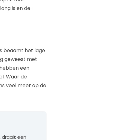
ang is en de
as beaamt het lage
ag geweest met
j hebben een
el. Waar de
ons veel meer op de
 draait een