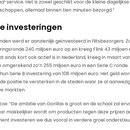
nd
-service. Het is zowel geschikt voor de kleine dagelijk
schappen, allemaal binnen tien minuten bezorgd.”
ke investeringen
en werd er aanzienlijk geïnvesteerd in flitsbezorgers. Zo
eringsronde 240 miljoen euro op en kreeg Flink 43 miljoen
at sinds kort ook actief is in Nederland, kreeg in maart van
an omgerekend zo’n 255 miljoen euro in een Serie C ronde.
 Serie B investering van 108 miljoen euro. Het geld wordt
e positie te versterken in de steden waar ze al aanwezig z
we markten.
oe: “De ambitie van Gorillas is groot en de schaal zal er
ar makkelijker wordt om producten tegen deze prijzen aa
ent investeren we dus vooral in verdere groei onderste