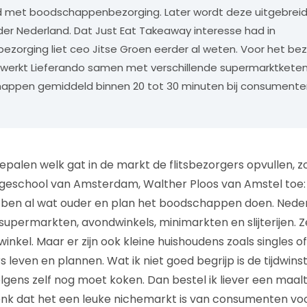
and met boodschappenbezorging. Later wordt deze uitgebrei
er Nederland. Dat Just Eat Takeaway interesse had in
orging liet ceo Jitse Groen eerder al weten. Voor het be
erkt Lieferando samen met verschillende supermarktketens.
appen gemiddeld binnen 20 tot 30 minuten bij consument
e bepalen welk gat in de markt de flitsbezorgers opvullen, z
ogeschool van Amsterdam, Walther Ploos van Amstel toe:
k ben al wat ouder en plan het boodschappen doen. Nede
upermarkten, avondwinkels, minimarkten en slijterijen. Zel
winkel. Maar er zijn ook kleine huishoudens zoals singles o
s leven en plannen. Wat ik niet goed begrijp is de tijdwins
lgens zelf nog moet koken. Dan bestel ik liever een maaltij
denk dat het een leuke nichemarkt is van consumenten v