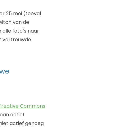
per 25 mei (toeval
witch van de
alle foto’s naar
et vertrouwde
uwe
 Creative Commons
ban actief
niet actief genoeg