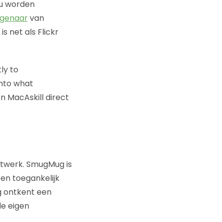
ou worden
igenaar
van
 net als Flickr
ly to
into what
 MacAskill direct
netwerk. SmugMug is
en toegankelijk
g ontkent een
de eigen