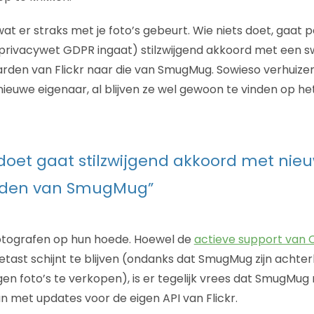
wat er straks met je foto’s gebeurt. Wie niets doet, gaat 
t privacywet GDPR ingaat) stilzwijgend akkoord met een s
en van Flickr naar die van SmugMug. Sowieso verhuizen 
nieuwe eigenaar, al blijven ze wel gewoon te vinden op h
 doet gaat stilzwijgend akkoord met nie
rden van SmugMug”
fotografen op hun hoede. Hoewel de
actieve support van
etast schijnt te blijven (ondanks dat SmugMug zijn achter
n foto’s te verkopen), is er tegelijk vrees dat SmugMug 
an met updates voor de eigen API van Flickr.