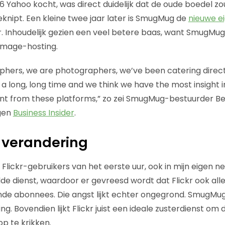
16 Yahoo kocht, was direct duidelijk dat de oude boedel z
nipt. Een kleine twee jaar later is SmugMug de
nieuwe e
 Inhoudelijk gezien een veel betere baas, want SmugMug is
 image-hosting.
hers, we are photographers, we’ve been catering direct
a long, long time and we think we have the most insight 
t from these platforms,” zo zei SmugMug-bestuurder Ben
gen
Business Insider
.
 verandering
ij Flickr-gebruikers van het eerste uur, ook in mijn eigen 
e dienst, waardoor er gevreesd wordt dat Flickr ook alle
nde abonnees. Die angst lijkt echter ongegrond. SmugMu
ng. Bovendien lijkt Flickr juist een ideale zusterdienst om 
op te krikken.