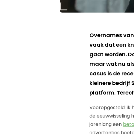
Overnames van s
vaak dat een k
gaat worden. Dat
maar wat nu als 
casus is de rec
kleinere bedrij
platform. Terec
Vooropgesteld: ik h
de eeuwwisseling he
jarenlang een
beta
advertenties hoefd