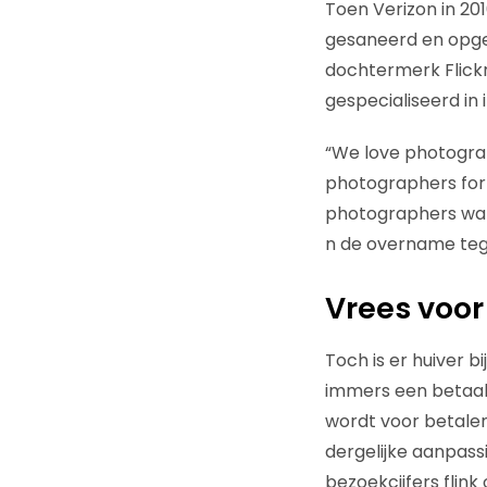
Toen Verizon in 20
gesaneerd en opgek
dochtermerk Flickr.
gespecialiseerd in
“We love photograp
photographers for 
photographers wan
n de overname te
Vrees voor
Toch is er huiver b
immers een betaald
wordt voor betale
dergelijke aanpassi
bezoekcijfers flink 