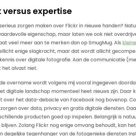
 versus expertise
erieus zorgen maken over Flickr in nieuwe handen? Natuur
ardevolle eigenschap, maar laten we ook niet overdrijv
rbaat veel meer aan te merken dan op SmugMug. Als
kleine
llicht enige slagkracht, maar dat wordt allicht gecomp
kkennis over digitale fotografie. Aan de communicatie (
gt het alvast niet.
de overname wordt volgens mij vooral ingegeven doordat
het digitale landschap momenteel heet nieuws zijn. Daar 
ft over het data-debacle van Facebook nog bovenop. 
 zorgen over data, privacy en gratis digitale diensten. 
hillende producten goed op inspelen. Belangrijk is natuur
blijven. Zolang Flickr nog enige omvang behoudt, kan het 
en degelijke tegenhanger van de fotogenieke diensten In