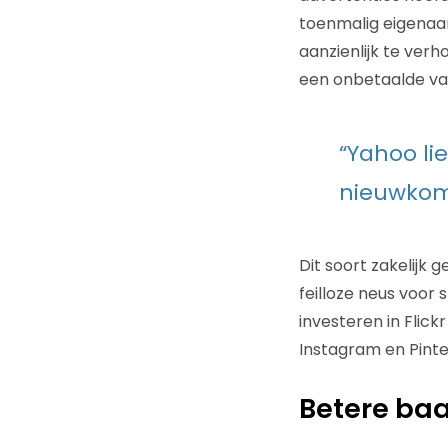
toenmalig eigenaar
aanzienlijk te ver
een onbetaalde var
“Yahoo li
nieuwkome
Dit soort zakelijk 
feilloze neus voor 
investeren in Flic
Instagram en Pinte
Betere baa