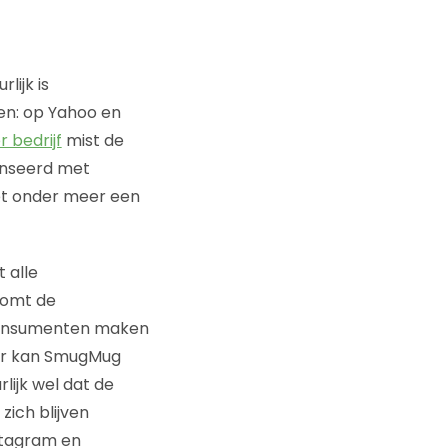
lijk is
en: op Yahoo en
r bedrijf
mist de
enseerd met
met onder meer een
 alle
komt de
Consumenten maken
Daar kan SmugMug
lijk wel dat de
zich blijven
stagram en