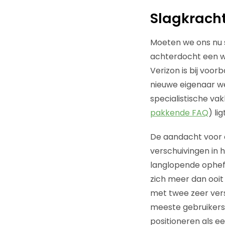
Slagkracht
Moeten we ons nu s
achterdocht een wa
Verizon is bij voo
nieuwe eigenaar we
specialistische va
pakkende FAQ
) li
De aandacht voor 
verschuivingen in 
langlopende ophe
zich meer dan ooit
met twee zeer versc
meeste gebruikers 
positioneren als e