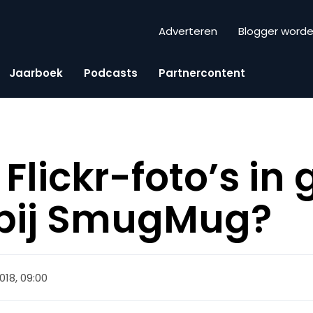
Adverteren
Blogger word
Jaarboek
Podcasts
Partnercontent
 Flickr-foto’s in
bij SmugMug?
2018, 09:00