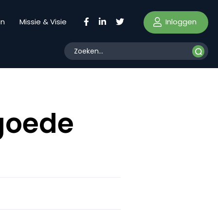
Inloggen
en
Missie & Visie
 goede