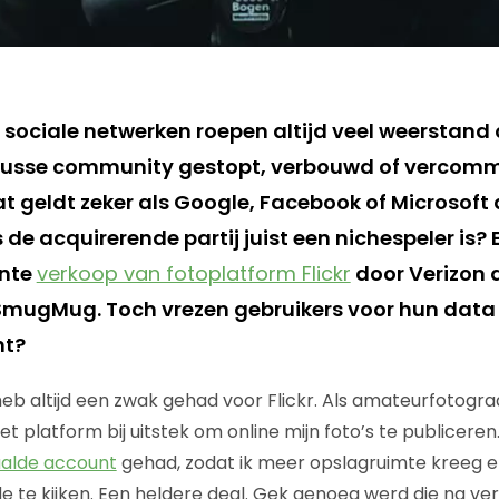
ociale netwerken roepen altijd veel weerstand o
nusse community gestopt, verbouwd of vercomm
 geldt zeker als Google, Facebook of Microsoft d
de acquirerende partij juist een nichespeler is?
ente
verkoop van fotoplatform Flickr
door Verizon 
f SmugMug. Toch vrezen gebruikers voor hun data
ht?
eb altijd een zwak gehad voor Flickr. Als amateurfotograa
t platform bij uitstek om online mijn foto’s te publiceren
alde account
gehad, zodat ik meer opslagruimte kreeg e
e te kijken. Een heldere deal. Gek genoeg werd die na ver