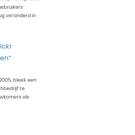
gebruikers
ug veranderd in
ickr
ken”
 2005, bleek een
hbedrijf te
euwkomers als