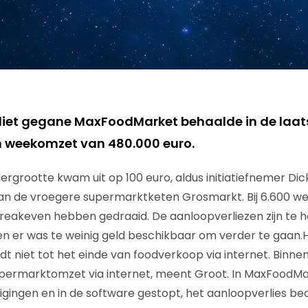
lliet gegane MaxFoodMarket behaalde in de laa
n weekomzet van 480.000 euro.
rgrootte kwam uit op 100 euro, aldus initiatiefnemer Dic
an de vroegere supermarktketen Grosmarkt. Bij 6.600 wek
reakeven hebben gedraaid. De aanloopverliezen zijn te 
en er was te weinig geld beschikbaar om verder te gaan.
 niet tot het einde van foodverkoop via internet. Binnen 
permarktomzet via internet, meent Groot. In MaxFoodMar
tigingen en in de software gestopt, het aanloopverlies be