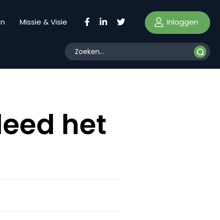
Inloggen
en
Missie & Visie
deed het