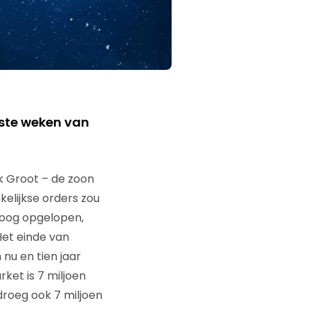
tste weken van
k Groot – de zoon
elijkse orders zou
hoog opgelopen,
Het einde van
nu en tien jaar
ket is 7 miljoen
droeg ook 7 miljoen