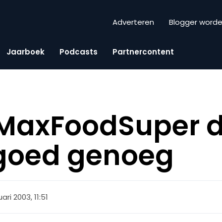
Adverteren
Blogger word
Jaarboek
Podcasts
Partnercontent
e MaxFoodSuper 
 goed genoeg
ari 2003, 11:51