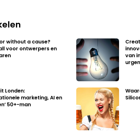
kelen
 or without a cause?
Creat
ll voor ontwerpers en
innov
aren
van i
urgen
uit Londen:
Waaro
ationele marketing, AI en
Silico
en’ 50+-man