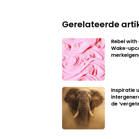
Gerelateerde arti
Rebel with
Wake-upca
merkeigen
Inspiratie 
intergener
de ‘verget