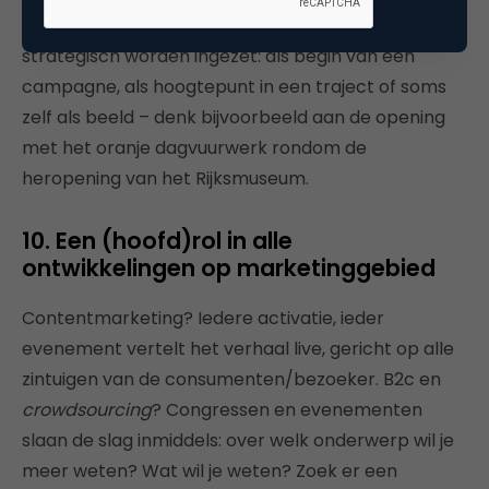
fieldmarketing
en alle andere vormen van live
strategisch worden ingezet: als begin van een
campagne, als hoogtepunt in een traject of soms
zelf als beeld – denk bijvoorbeeld aan de opening
met het oranje dagvuurwerk rondom de
heropening van het Rijksmuseum.
10. Een (hoofd)rol in alle
ontwikkelingen op marketinggebied
Contentmarketing? Iedere activatie, ieder
evenement vertelt het verhaal live, gericht op alle
zintuigen van de consumenten/bezoeker. B2c en
crowdsourcing
? Congressen en evenementen
slaan de slag inmiddels: over welk onderwerp wil je
meer weten? Wat wil je weten? Zoek er een