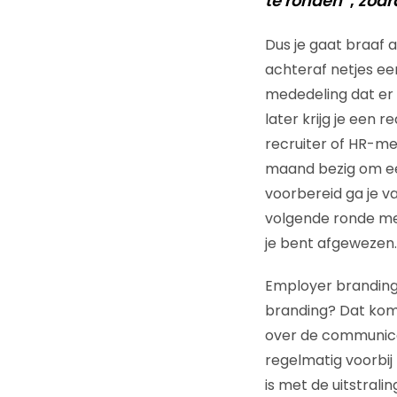
te ronden”
,
zodr
Dus je gaat braaf 
achteraf netjes e
mededeling dat er
later krijg je een 
recruiter of HR-me
maand bezig om een
voorbereid ga je va
volgende ronde met e
je bent afgewezen.
Employer branding 
branding? Dat komt
over de communicat
regelmatig voorbij 
is met de uitstrali