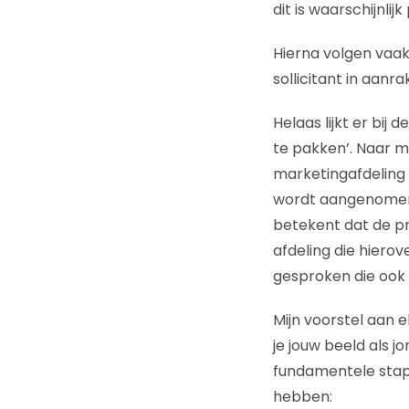
dit is waarschijnli
Hierna volgen vaak
sollicitant in aanr
Helaas lijkt er bij
te pakken’. Naar mi
marketingafdeling 
wordt aangenomen i
betekent dat de pr
afdeling die hierov
gesproken die ook 
Mijn voorstel aan e
je jouw beeld als j
fundamentele stapp
hebben: