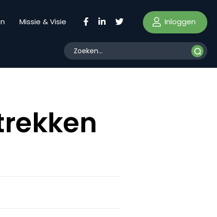
Inloggen
en
Missie & Visie
trekken
s