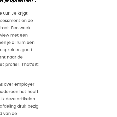
met je opnemen
”.
uur. Je krijgt
assessment en de
taat. Een week
erview met een
en je al ruim een
 gesprek en goed
bent naar de
 profiel’. That’s it:
ens over employer
 iedereen het heeft
ik deze artikelen
afdeling druk bezig
ed van de