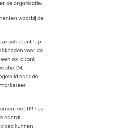
et de organisatie.
onenten waarbij de
e sollicitant ‘op
elijkheden voor de
een sollicitant
satie. Dit
ngevuld door de
n marketeer
k samen met HR hoe
en aantal
invloed kunnen