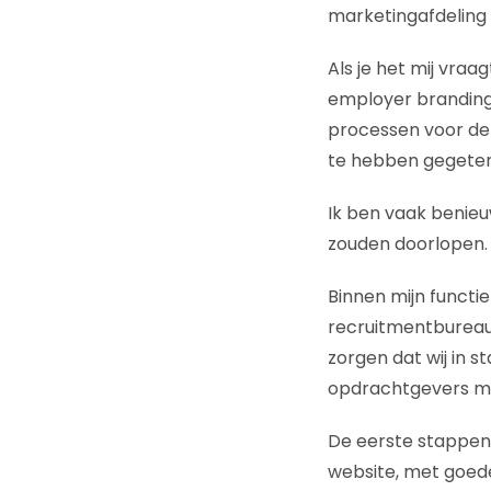
marketingafdeling
Als je het mij vra
employer branding.
processen voor de s
te hebben gegete
Ik ben vaak benieu
zouden doorlopen.
Binnen mijn functi
recruitmentbureau 
zorgen dat wij in s
opdrachtgevers met
De eerste stappen 
website, met goed