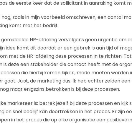
jk pas de eerste keer dat de sollicitant in aanraking komt m
 nog, zoals in mijn voorbeeld omschreven, een aantal m
aking komt met het bedrijf.
 de gemiddelde HR-afdeling vervolgens geen urgentie om dez
jn idee komt dit doordat er een gebrek is aan tijd of mog
om met de HR-afdeling deze processen in te richten. Tot 
s deze een stakeholder die contact heeft met de organi
ocessen die hierbij komen kijken, mede moeten worden i
er gaat. Juist, de marketing dus. Ik heb echter zelden ee
nog maar enigszins betrokken is bij deze processen.
lke marketeer is: betrek jezelf bij deze processen en kij
ong en snel bedrijf kan doortrekken in het proces. Er zijn e
en in het proces die op elke organisatie een positieve 