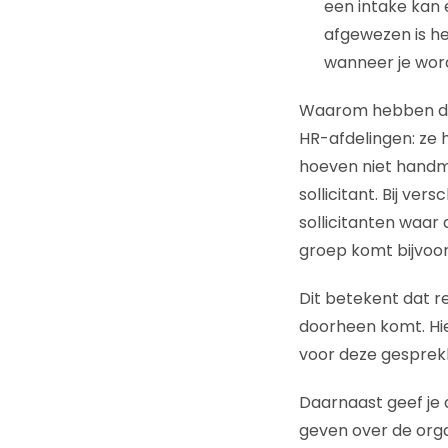
een intake kan 
afgewezen is he
wanneer je word
Waarom hebben deze
HR-afdelingen: ze 
hoeven niet handm
sollicitant. Bij ver
sollicitanten waar
groep komt bijvoo
Dit betekent dat r
doorheen komt. Hie
voor deze gesprekk
Daarnaast geef je 
geven over de orga