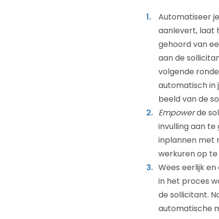
Automatiseer je
aanlevert, laat
gehoord van e
aan de sollicita
volgende ronde.
automatisch in j
beeld van de sol
Empower
de sol
invulling aan t
inplannen met r
werkuren op te
Wees eerlijk en 
in het proces 
de sollicitant. 
automatische ma