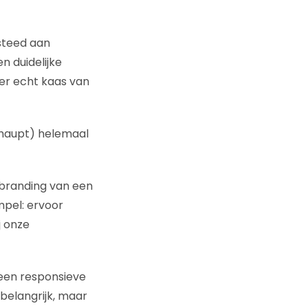
esteed aan
n duidelijke
ier echt kaas van
erhaupt) helemaal
 branding van een
mpel: ervoor
j onze
 een responsieve
belangrijk, maar