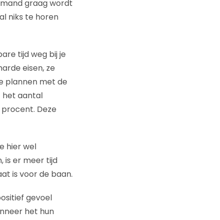
iemand graag wordt
l niks te horen
e tijd weg bij je
arde eisen, ze
te plannen met de
t het aantal
 procent. Deze
e hier wel
is er meer tijd
at is voor de baan.
positief gevoel
anneer het hun