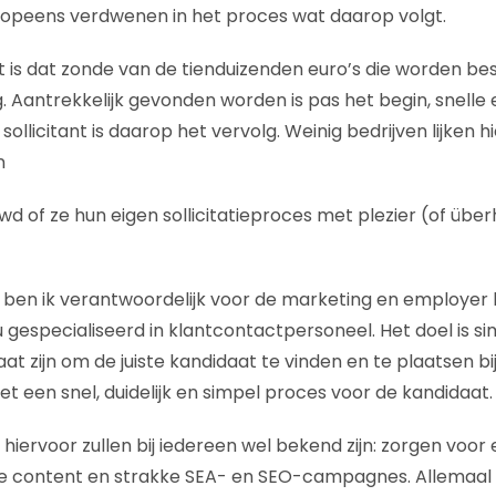
 opeens verdwenen in het proces wat daarop volgt.
agt is dat zonde van de tienduizenden euro’s die worden b
 Aantrekkelijk gevonden worden is pas het begin, snelle e
ollicitant is daarop het vervolg. Weinig bedrijven lijken h
n
wd of ze hun eigen sollicitatieproces met plezier (of üb
e ben ik verantwoordelijk voor de marketing en employer
gespecialiseerd in klantcontactpersoneel. Het doel is si
taat zijn om de juiste kandidaat te vinden en te plaatsen bi
 een snel, duidelijk en simpel proces voor de kandidaat.
hiervoor zullen bij iedereen wel bekend zijn: zorgen voor
e content en strakke SEA- en SEO-campagnes. Allemaal 