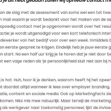
a je dit hebt gedaan zullen wij opnieuw contact 
aan de slag met de assessment van soms wel een tot twee 
en mail waarin je wordt bedankt voor het maken van de 
 spoedig contact met je opgenomen wordt over het resul
reactie: je wordt uitgenodigd voor een kort telefonisch int
dewerker van het bedrijf voor over een week. Inmiddels b
 eerste gesprek te krijgen. Eindelijk heb je jouw eerste
n start. Na een half uur krijg je te horen dat je niet door 
en vage reden als ‘je persoonlijkheid sluit niet aan bij het
is hot. Huh, hoor ik je denken, waarom heeft hij het ope
 doordat altijd wanneer ik lees over employer branding,
ie, content en sociale media. Ook op Marketingfacts zie 
komen. Niks mis mee natuurlijk. Maar terwijl de marketing
ng als werkgever naar toekomstig personeel, lijkt de invlo