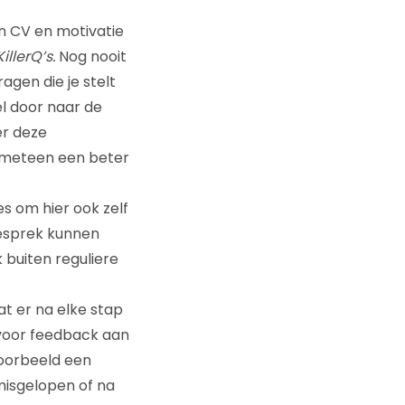
jn CV en motivatie
KillerQ’s.
Nog nooit
agen die je stelt
nel door naar de
er deze
al meteen een beter
es om hier ook zelf
gesprek kunnen
buiten reguliere
at er na elke stap
 voor feedback aan
jvoorbeeld een
misgelopen of na