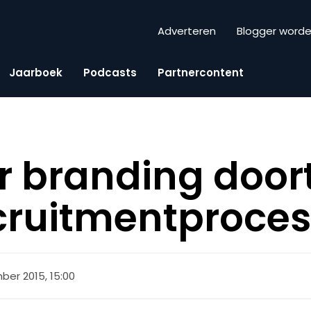
Adverteren
Blogger word
Jaarboek
Podcasts
Partnercontent
 branding door
ecruitmentproce
ber 2015, 15:00