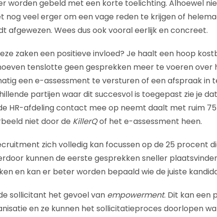
er worden gebeld met een korte toelichting. Alhoewel n
t nog veel erger om een vage reden te krijgen of helemaa
t afgewezen. Wees dus ook vooral eerlijk en concreet.
 zaken een positieve invloed? Je haalt een hoop kostbar
hoeven tenslotte geen gesprekken meer te voeren over h
atig een e-assessment te versturen of een afspraak in 
schillende partijen waar dit succesvol is toegepast zie je da
 de HR-afdeling contact mee op neemt daalt met ruim 75
rbeeld niet door de
KillerQ
of het e-assessment heen.
ecruitment zich volledig kan focussen op de 25 procent di
rdoor kunnen de eerste gesprekken sneller plaatsvinden, 
en en kan er beter worden bepaald wie de juiste kandida
de sollicitant het gevoel van
empowerment
. Dit kan een 
nisatie en ze kunnen het sollicitatieproces doorlopen w