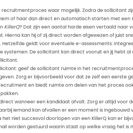
 recruitmentproces waar mogelijk. Zodra de sollicitant zi
 hem of haar dan direct en automatisch starten met een
en
KillerQ
? Dat zijn een aantal harde eisen vertaald naar vr
nt. Hierna kan hij of zij direct worden afgewezen of juist s
 Hetzelfde geldt voor eventuele e-assessments: integre
e systemen. De sollicitant kan direct vooruit en jij hebt 
licitant.
licitant: geef de sollicitant ruimte in het recruitmentproc
e geven. Zorg er bijvoorbeeld voor dat ze zelf een eerste 
ecruitment en biedt ruimte om delen van het proces ook 
 pakken.
direct wanneer een kandidaat afvalt. Zorg er altijd voor d
waarbij iemand kan afvallen er een moment is ingebouwd
Na het niet succesvol doorlopen van een KillerQ kan er bi
il worden gestuurd waarin staat op welke vraag het is 