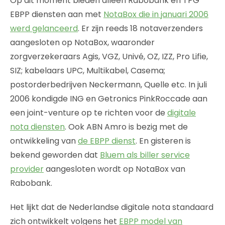
Op dit moment bieden alleen Rabobank en TPG
EBPP diensten aan met
NotaBox die in januari 2006
werd gelanceerd
. Er zijn reeds 18 notaverzenders
aangesloten op NotaBox, waaronder
zorgverzekeraars Agis, VGZ, Univé, OZ, IZZ, Pro Lifie,
SIZ; kabelaars UPC, Multikabel, Casema;
postorderbedrijven Neckermann, Quelle etc. In juli
2006 kondigde ING en Getronics PinkRoccade aan
een joint-venture op te richten voor de
digitale
nota diensten
. Ook ABN Amro is bezig met de
ontwikkeling van
de EBPP dienst
. En gisteren is
bekend geworden dat
Bluem als biller service
provider
aangesloten wordt op NotaBox van
Rabobank.
Het lijkt dat de Nederlandse digitale nota standaard
zich ontwikkelt volgens het
EBPP model van