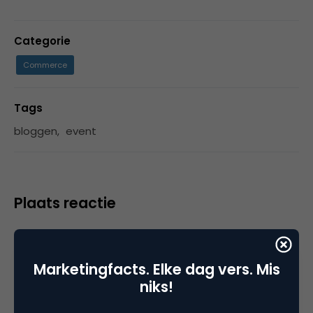
Categorie
Commerce
Tags
bloggen
,
event
Plaats reactie
Je moet
ingelogd zijn op
om een reactie te
plaatsen.
Marketingfacts. Elke dag vers. Mis
niks!