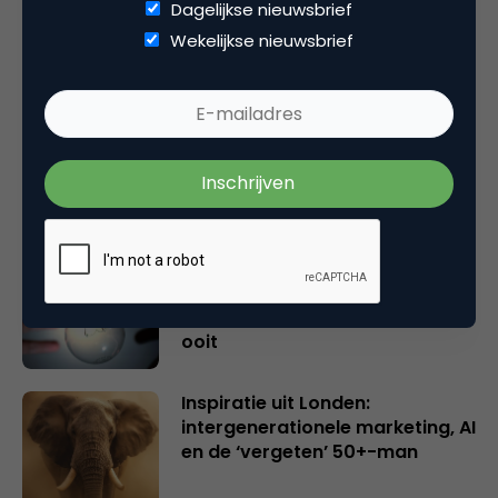
Dagelijkse nieuwsbrief
Gerelateerde artikelen
Wekelijkse nieuwsbrief
Rebel with or without a cause?
Wake-upcall voor ontwerpers
en merkeigenaren
Creatieve sector als aanjager
van innovatie en ontsluiter en
verbinder van industrieën
belangrijker en urgenter dan
ooit
Inspiratie uit Londen:
intergenerationele marketing, AI
en de ‘vergeten’ 50+-man