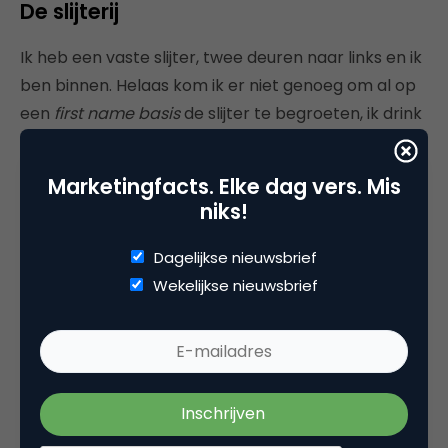
De slijterij
Ik heb een vaste slijter, twee deuren naar links en ik
ben binnen. Helaas kom ik er niet genoeg om al op
een
first name basis
de slijter te begroeten, ik drink
m’n drankjes immers vaker buiten de deur dan
erbinnen. Toch denk ik dat mijn aankoopgedrag al
Marketingfacts. Elke dag vers. Mis
een aardig patroon kent: veel Zuidamerikaanse
niks!
Malbec in de winter of frisse Riesling voor een
warme zomerdag.
Dagelijkse nieuwsbrief
Wekelijkse nieuwsbrief
Als andere klanten een vergelijkbaar patroon
kennen, dan zou het best interessant kunnen zijn mij
te informeren over hún vaste gewoontes en
andersom. Een korte e-mail zou genoeg zijn: “Op
basis van uw smaak denken wij dat deze wijnen u
ook erg goed zullen bevallen, kom langs en proef ze