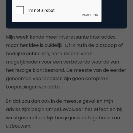
voordat u koopt.”
Conclusie
Mijn week kende meer interessante interacties,
maar het idee is duidelijk. Of ik nu in de bioscoop of
bedrijfskantine sta, data bieden vaak
mogelijkheden voor een verbeterde waarde van
het huidige klantbestand. De meeste van de eerder
genoemde voorbeelden zijn geen complexe
toepassingen van data.
En dat zou dan ook in de meeste gevallen mijn
advies zijn: begin simpel, evalueer het effect en bij
winstgevendheid kijk hoe je jouw datagebruik kan
uitbouwen.