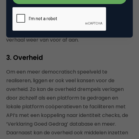
worden gedragen, wat de kwaliteit richting de
gebruikers bevorderd. Belangrijk aandachtspunt is
wel dat deze tussenpartij ook een coöperatieve
insteek moet hebben, anders dan begint het
verhaal weer van voor af aan.
3. Overheid
Om een meer democratisch speelveld te
realiseren, liggen er ook veel kansen voor de
overheid. Zo kan de overheid drempels verlagen
door zichzelf als een platform te gedragen en
lokale platform coöperatieven te faciliteren met
API’s met een koppeling naar identiteit checks, de
‘Verklaring Goed Gedrag’ database en meer.
Daarnaast kan de overheid ook middelen inzetten