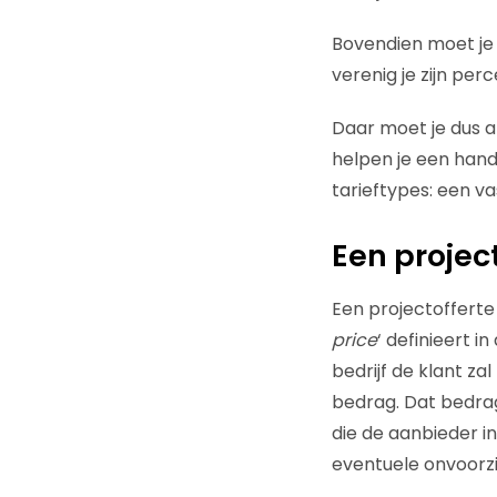
Bovendien moet je d
verenig je zijn per
Daar moet je dus a
helpen je een hand
tarieftypes: een vas
Een projec
Een projectoffert
price
‘ definieert in
bedrijf de klant za
bedrag. Dat bedrag 
die de aanbieder in
eventuele onvoorz