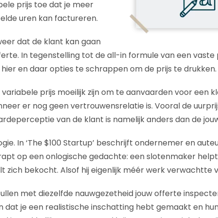
ele prijs toe dat je meer
elde uren kan factureren.
weer dat de klant kan gaan
erte. In tegenstelling tot de all-in formule van een vaste p
n hier en daar opties te schrappen om de prijs te drukken.
ariabele prijs moeilijk zijn om te aanvaarden voor een kla
nneer er nog geen vertrouwensrelatie is. Vooral de uurpri
aardeperceptie van de klant is namelijk anders dan de jou
gie. In ‘The $100 Startup’ beschrijft ondernemer en auteu
etrapt op een onlogische gedachte: een slotenmaker helpt
lt zich bekocht. Alsof hij eigenlijk méér werk verwachtte vo
llen met diezelfde nauwgezetheid jouw offerte inspecte
n dat je een realistische inschatting hebt gemaakt en h