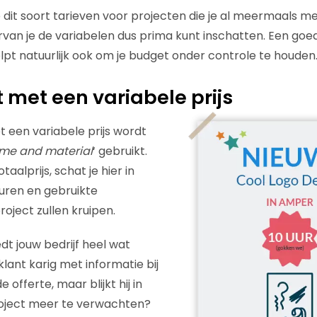
e dit soort tarieven voor projecten die je al meermaals m
van je de variabelen dus prima kunt inschatten. Een goed
lpt natuurlijk ook om je budget onder controle te houden
t met een variabele prijs
 een variabele prijs wordt
ime and material
‘ gebruikt.
taalprijs, schat je hier in
uren en gebruikte
roject zullen kruipen.
edt jouw bedrijf heel wat
lant karig met informatie bij
 offerte, maar blijkt hij in
roject meer te verwachten?