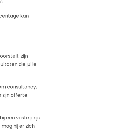
s.
rcentage kan
oorstelt, zijn
ltaten die jullie
 om consultancy,
zijn offerte
ij een vaste prijs
 mag hij er zich