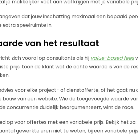
al je makkelijker voet aan wal krijgen met je variabele prij
 aangeven dat jouw inschatting maximaal een bepaald pe
e extra speelruimte in.
arde van het resultaat
icht zich vooral op consultants als hij
value-based fees
v
aste prijs: toon de klant wat de echte waarde is van de resu
ken.
dvies voor elke project- of dienstofferte, of het gaat nu
e bouw van een website. Wie de toegevoegde waarde van 
de concurrentie duidelijk beargumenteert, wint de race.
d op voor offertes met een variabele prijs. Bekijk het zo: b
aantal gewerkte uren niet te weten, bij een variabele prijs