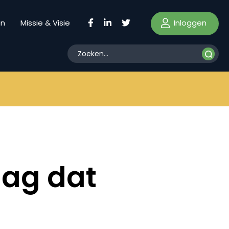
Inloggen
en
Missie & Visie
mag dat