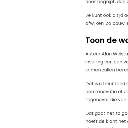
door begrijpt, dan z
Je kunt ook altijd
afwijken. Zo bouw j
Toon de wa
Auteur Alan Weiss r
invulling van een v
samen zullen berei
Dat is uitmuntend a
een renovatie of d
tegenover die van 
Dat gaat net zo goe
hoeft de klant het 