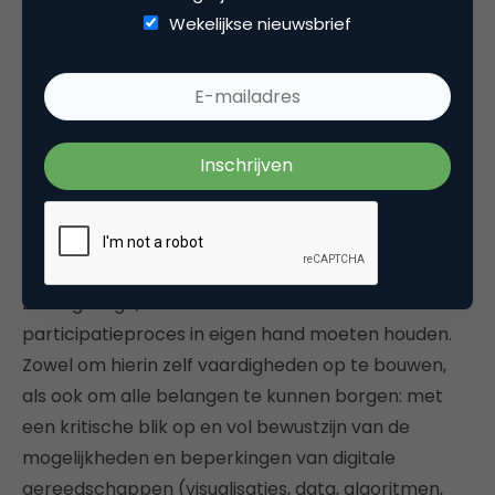
begeleiding van de technologische tools. Elk
Wekelijkse nieuwsbrief
participatietraject is een investering in de relatie
tussen burger en overheid waarbij in bepaalde
fasen technologie behulpzaam kan zijn. De
projectleider zou dus een ambtenaar moeten zijn
en niet een software-consultant.
Stel hoge kwaliteit van de besluitvorming
centraal
Zoals gezegd, de overheid zou het
participatieproces in eigen hand moeten houden.
Zowel om hierin zelf vaardigheden op te bouwen,
als ook om alle belangen te kunnen borgen: met
een kritische blik op en vol bewustzijn van de
mogelijkheden en beperkingen van digitale
gereedschappen (visualisaties, data, algoritmen,