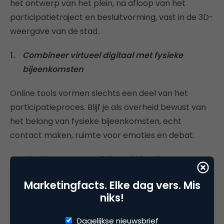
het ontwerp van het plein, na afloop van het
participatietraject en besluitvorming, vast in de 3D-
weergave van de stad.
Combineer virtueel digitaal met fysieke
bijeenkomsten
Online tools vormen slechts een deel van het
participatieproces. Blijf je als overheid bewust van
het belang van fysieke bijeenkomsten, echt
contact maken, ruimte voor emoties en debat.
Overheden moeten zelf de regie houden over
participatietrajecten. Besteed deze niet uit aan
Marketingfacts. Elke dag vers. Mis
softwarebedrijven, die overrompelen met
niks!
technologische mogelijkheden.
Participatietrajecten zijn geen workshops ter
Dagelijkse nieuwsbrief