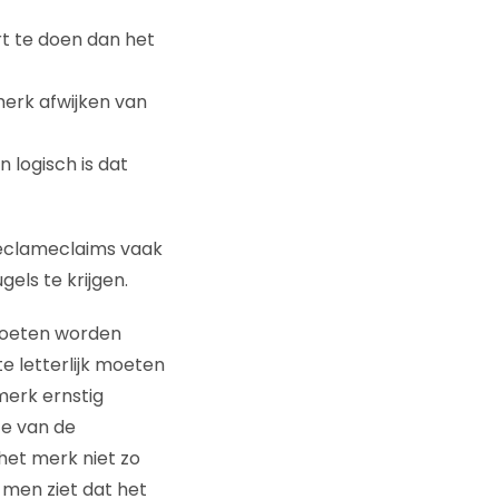
rt te doen dan het
erk afwijken van
n logisch is dat
reclameclaims vaak
els te krijgen.
moeten worden
te letterlijk moeten
merk ernstig
e van de
het merk niet zo
 men ziet dat het