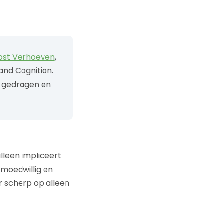
oost Verhoeven
,
and Cognition.
h gedragen en
lleen impliceert
 moedwillig en
er scherp op alleen