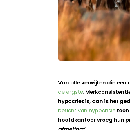
Van alle verwijten die een 
de ergste
. Merkconsistent
hypocriet is, dan is het ge
beticht van hypocrisie
toen 
hoofdkantoor vroeg hun pr
afmeting”
.