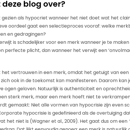
 deze blog over?
gezien als hypocriet wanneer het niet doet wat het clai
ieve oordeel gaat een selectieproces vooraf: welke merkb
ngen en gedragingen?
erwijt is schadelijker voor een merk wanneer je te make
 perfecte plicht, dan wanneer het verwijt een ‘onvolmaa
 het vertrouwen in een merk, omdat het getuigt van een
ie zich ook in de toekomst kan manifesteren. Daarom kan j
 ogen geloven. Natuurlijk is authenticiteit en oprechthei
en sterk merk, maar een merk hoeft niet te verkrampe
ordt gemaakt: Niet alle vormen van hypocrisie zijn even scha
. Corporate hypocrisie i
s
gedefinieerd als de overtuiging da
, wat het niet is (Wagner et al., 2009). Het gaat dus om een
‘
drag. Dat lijkt eenvoudig genoeg: een merk is natuurlijk