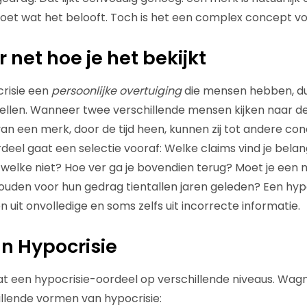
oet wat het belooft. Toch is het een complex concept
vo
 net hoe je het bekijkt
crisie
een
persoonlijke overtuiging
die mensen hebben
,
d
stellen. Wanneer twee verschillende mensen kijken naar de
an een merk, door de tijd heen, kunnen zij tot andere co
eel gaat een selectie vooraf: Welke claims vind je belang
welke niet? Hoe ver ga je bovendien terug? Moet je een
ouden voor hun gedrag tientallen jaren geleden? Een hyp
n uit onvolledige en soms zelfs uit incorrecte informatie.
n Hypocrisie
t een hypocrisie-oordeel op verschillende niveaus. Wag
illende vormen van hypocrisie: