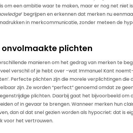
is om een ambitie waar te maken, maar er nog net niet 
nowledge
’ begrijpen en erkennen dat merken nu eenmaal
adrukken in merkcommunicatie, zonder meteen de hypo
f onvolmaakte plichten
verschillende manieren om het gedrag van merken te begr
eel verschil of je hebt over -wat Immanuel Kant noemt-
ten’
. Perfecte plichten zijn die morele verplichtingen die du
lbaar zijn. Ze worden “perfect” genoemd omdat ze geen
egenstrijdige plichten. Daarbij gaat het bijvoorbeeld om 
sleiden of in gevaar te brengen. Wanneer merken hun cla
en, dan al dat snel gezien worden als hypocriet: dat is eig
jk voor het vertrouwen.