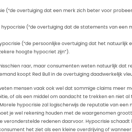
ie (“de overtuiging dat een merk zich beter voor probee
ypocrisie (“de overtuiging dat de statements van een m
ypocrisie (“de persoonlijke overtuiging dat het natuurlijk e
ekere hoogte hypocriet zijn”).
 misschien raar, maar consumenten weten natuurlijk dat 
iemand koopt Red Bull in de overtuiging daadwerkelijk vleug
 weten mensen vaak ook wel dat sommige claims meer 
tie, of als een middel om aandacht te trekken en niet al 
rele hypocrisie zal logischerwijs de reputatie van een 
moet je wel rekening houden met de waargenomen groott
e veronderstelde redenen daarvoor. Hypocrisie schaadt 
onsument het ziet als een kleine overdrijving of wanneer