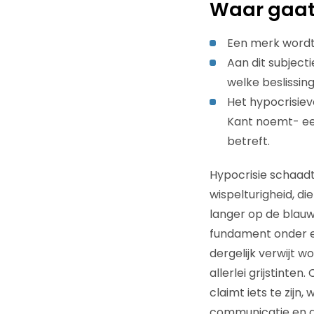
Waar gaat
Een merk wordt 
Aan dit subject
welke beslissi
Het hypocrisiev
Kant noemt- een
betreft.
Hypocrisie schaadt
wispelturigheid, d
langer op de blauwe
fundament onder e
dergelijk verwijt w
allerlei grijstinten
claimt iets te zijn
communicatie en ge