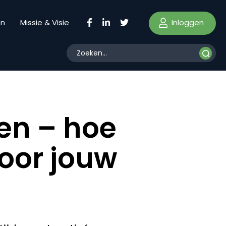
Inloggen
en
Missie & Visie
en – hoe
voor jouw