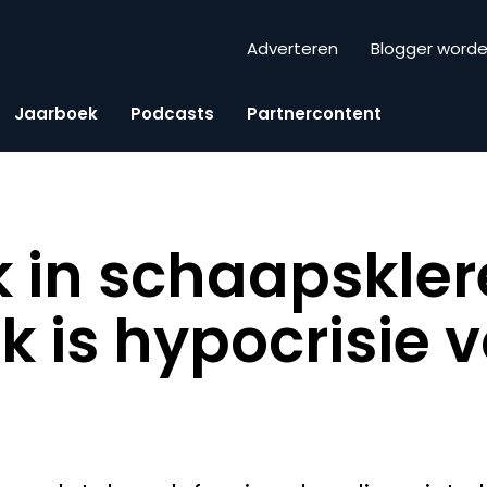
Adverteren
Blogger word
Jaarboek
Podcasts
Partnercontent
 in schaapskler
k is hypocrisie 