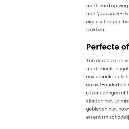
merk hard op weg 
met ‘
persuasion k
eigenschappen ben
trekken.
Perfecte o
Ten derde zijn er 
merk maakt nogal v
onvolmaakte plich
en
niet-
onderhande
uitzonderingen of t
klanten niet te mi
gebieden niet nalev
en enorm schadeli