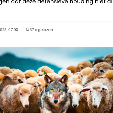
leggen dat deze defensieve houding niet al
23, 07:00
1437 x gelezen