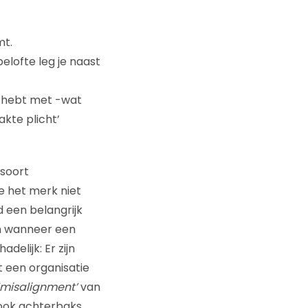
mt.
elofte leg je naast
n hebt met -wat
kte plicht’
 soort
e het merk niet
d een belangrijk
n wanneer een
delijk: Er zijn
t een organisatie
misalignment
’
van
 ook achterbaks