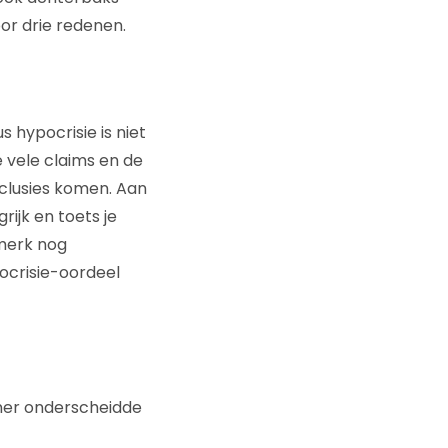
or drie redenen
.
us
hypocrisie is
niet
 vele claims en de
nclusies komen. Aan
rijk en toets je
 merk nog
ocrisie-oordeel
ner onderscheidde