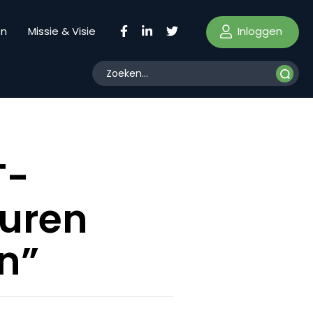
Inloggen
en
Missie & Visie
T-
euren
n”