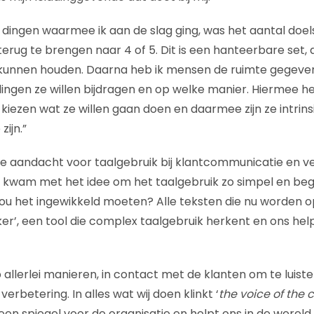
 dingen waarmee ik aan de slag ging, was het aantal doel
terug te brengen naar 4 of 5. Dit is een hanteerbare set,
unnen houden. Daarna heb ik mensen de ruimte gegeven z
lingen ze willen bijdragen en op welke manier. Hiermee he
e kiezen wat ze willen gaan doen en daarmee zijn ze intri
zijn.”
de aandacht voor taalgebruik bij klantcommunicatie en v
 kwam met het idee om het taalgebruik zo simpel en begri
u het ingewikkeld moeten? Alle teksten die nu worden o
r’, een tool die complex taalgebruik herkent en ons helpt
p allerlei manieren, in contact met de klanten om te luis
erbetering. In alles wat wij doen klinkt ‘
the voice of the
 een spiegel voor de organisatie en helpt ons in de wereld