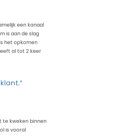
namelijk een kanaal
m is aan de slag
als het opkomen
eft al tot 2 keer
klant.”
t te kweken binnen
l is vooral