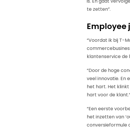
is. En gaat vervolg
te zetten”.
Employee 
“Voordat ik bij T-M
commercebusiness. 
klantenservice de l
“Door de hoge conc
veel innovatie. En 
het hart. Het klink
hart voor de klant.
“Een eerste voorbe
het inzetten van ‘
conversieformule o