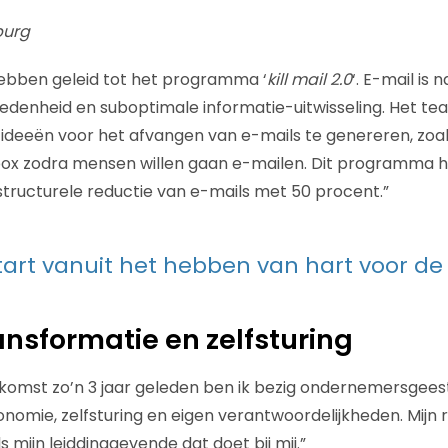
burg
 hebben geleid tot het programma ‘
kill mail 2.0
‘. E-mail is 
edenheid en suboptimale informatie-uitwisseling. Het tea
 ideeën voor het afvangen van e-mails te genereren, zo
ox zodra mensen willen gaan e-mailen. Dit programma he
 structurele reductie van e-mails met 50 procent.”
tart vanuit het hebben van hart voor de 
ansformatie en zelfsturing
komst zo’n 3 jaar geleden ben ik bezig ondernemersgees
nomie, zelfsturing en eigen verantwoordelijkheden. Mijn ro
 mijn leiddinggevende dat doet bij mij.”