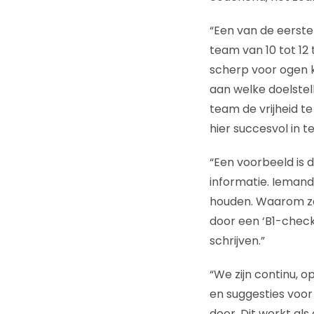
“Een van de eerste
team van 10 tot 12 
scherp voor ogen k
aan welke doelstel
team de vrijheid t
hier succesvol in te 
“Een voorbeeld is 
informatie. Iemand
houden. Waarom zo
door een ‘B1-checke
schrijven.”
“We zijn continu, o
en suggesties voor v
door. Dit werkt als