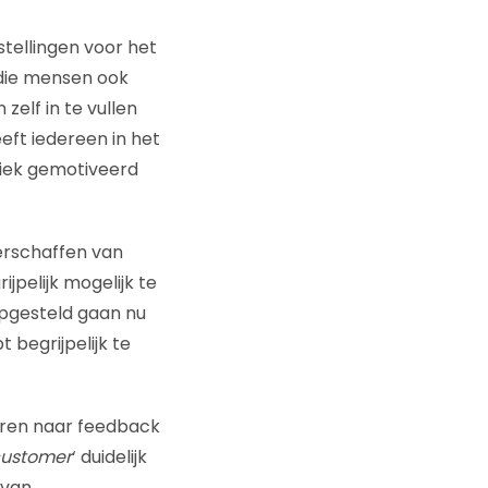
stellingen voor het
 die mensen ook
elf in te vullen
eft iedereen in het
nsiek gemotiveerd
erschaffen van
jpelijk mogelijk te
pgesteld gaan nu
 begrijpelijk te
teren naar feedback
 customer
‘ duidelijk
 van