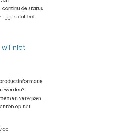
– continu de status
 zeggen dat het
wil niet
 productinformatie
en worden?
 mensen verwijzen
ichten op het
vige