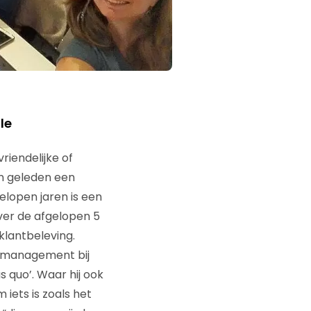
le
iendelijke of
en geleden een
elopen jaren is een
ver de afgelopen 5
klantbeleving.
 management bij
s quo’. Waar hij ook
 iets is zoals het