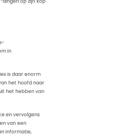
 “dingen op zijn kop
e-
om in
ies is daar enorm
n van het hoofd naar
nuit het hebben van
ice en vervolgens
sen van een
n informatie,