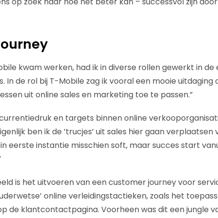
ens op zoek naar hoe het beter kan – successvol zijn door
journey
obile kwam werken, had ik in diverse rollen gewerkt in de 
In de rol bij T-Mobile zag ik vooral een mooie uitdaging 
essen uit online sales en marketing toe te passen.”
urrentiedruk en targets binnen online verkooporganisat
eigenlijk ben ik de ’trucjes’ uit sales hier gaan verplaatse
t in eerste instantie misschien soft, maar succes start va
”
eld is het uitvoeren van een customer journey voor serv
ouderwetse’ online verleidingstactieken, zoals het toepas
p de klantcontactpagina. Voorheen was dit een jungle va