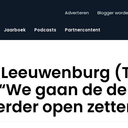
Adverteren
Blogger word
Jaarboek
Podcasts
Partnercontent
 Leeuwenburg (
 “We gaan de d
erder open zette