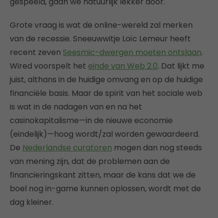
gespeeld, gaan we natuurlijk lekker door.
Grote vraag is wat de online-wereld zal merken
van de recessie. Sneeuwwitje Loïc Lemeur heeft
recent zeven
Seesmic-dwergen moeten ontslaan
.
Wired voorspelt het
einde van Web 2.0
. Dat lijkt me
juist, althans in de huidige omvang en op de huidige
financiële basis. Maar de spirit van het sociale web
is wat in de nadagen van en na het
casinokapitalisme—in de nieuwe economie
(eindelijk)—hoog wordt/zal worden gewaardeerd.
De
Nederlandse curatoren
mogen dan nog steeds
van mening zijn, dat de problemen aan de
financieringskant zitten, maar de kans dat we de
boel nog in-game kunnen oplossen, wordt met de
dag kleiner.