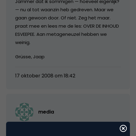
Jammer dat ik sommigen — hoeveel eigenlijk?
— nu al tot waanzin heb gedreven. Maar we
gaan gewoon door. Of niet. Zeg het maar.
praat mee en lees me de les: OVER DE INHOUD
ESVEEPEE. Aan metageneuzel hebben we
weinig.
Grüsse, Jaap
17 oktober 2008 om 18:42
media
@Jaap: je hebt gelijk, zal niet meer zeuren