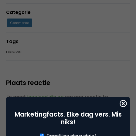
Categorie
Commerce
Tags
nieuws
Plaats reactie
Je moet
ingelogd zijn op
om een reactie te
plaatsen.
Marketingfacts. Elke dag vers. Mis
niks!
Dagelijkse nieuwsbrief