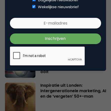
Gerelateerde artikelen
Wekelijkse nieuwsbrief
Rebel with or without a cause?
Wake-upcall voor ontwerpers
en merkeigenaren
Creatieve sector als aanjager
van innovatie en ontsluiter en
verbinder van industrieën
belangrijker en urgenter dan
ooit
Inspiratie uit Londen:
intergenerationele marketing, AI
en de ‘vergeten’ 50+-man