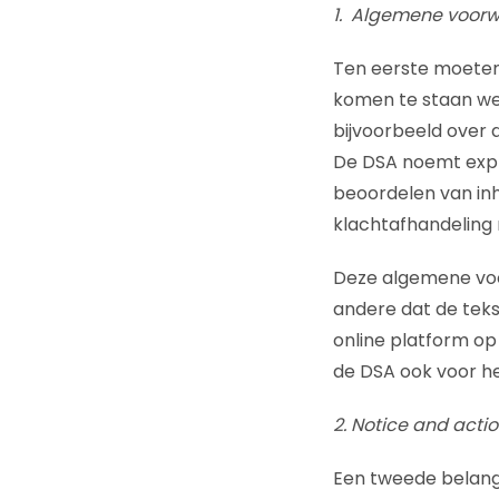
1. Algemene voor
Ten eerste moeten
komen te staan wel
bijvoorbeeld over
De DSA noemt expli
beoordelen van in
klachtafhandeling m
Deze algemene voo
andere dat de tekst
online platform o
de DSA ook voor hen
2. Notice and act
Een tweede belangr