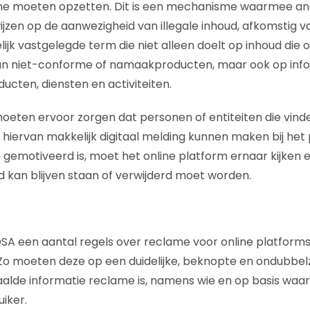
e moeten opzetten. Dit is een mechanisme waarmee an
jzen op de aanwezigheid van illegale inhoud, afkomstig va
lijk vastgelegde term die niet alleen doelt op inhoud die op
 van niet-conforme of namaakproducten, maar ook op inf
oducten, diensten en activiteiten.
oeten ervoor zorgen dat personen of entiteiten die vind
is, hiervan makkelijk digitaal melding kunnen maken bij het
gemotiveerd is, moet het online platform ernaar kijken e
 kan blijven staan of verwijderd moet worden.
DSA een aantal regels over reclame voor online platform
t. Zo moeten deze op een duidelijke, beknopte en ondubbel
aalde informatie reclame is, namens wie en op basis wa
iker.