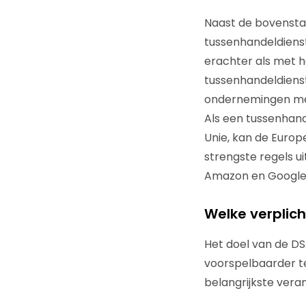
Naast de bovensta
tussenhandeldiens
erachter als met h
tussenhandeldienst 
ondernemingen met 
Als een tussenhand
Unie, kan de Europ
strengste regels u
Amazon en Google S
Welke verplic
Het doel van de DS
voorspelbaarder te
belangrijkste vera