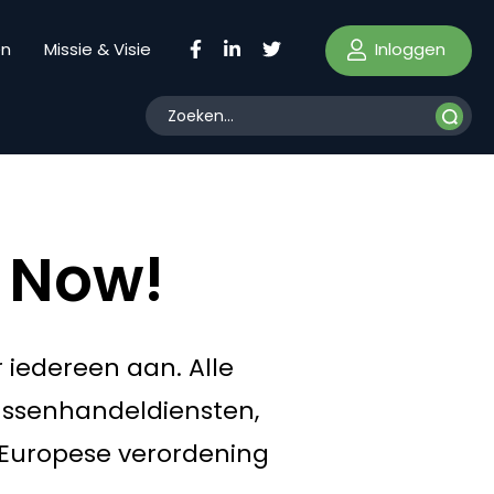
Inloggen
en
Missie & Visie
t Now!
r iedereen aan. Alle
ussenhandeldiensten,
e Europese verordening