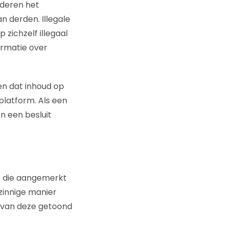
deren het
n derden. Illegale
 zichzelf illegaal
ormatie over
en dat inhoud op
 platform. Als een
n een besluit
s die aangemerkt
zinnige manier
arvan deze getoond