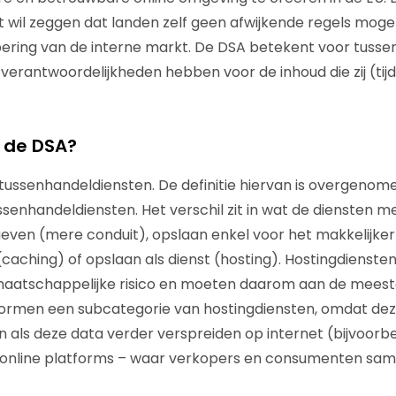
t wil zeggen dat landen zelf geen afwijkende regels moge
ering van de interne markt. De DSA betekent voor tusse
 verantwoordelijkheden hebben voor de inhoud die zij (tijd
t de DSA?
ussenhandeldiensten. De definitie hiervan is overgenomen u
ussenhandeldiensten. Het verschil zit in wat de diensten m
geven (mere conduit), opslaan enkel voor het makkelijk
(caching) of opslaan als dienst (hosting). Hostingdienst
maatschappelijke risico en moeten daarom aan de meeste
vormen een subcategorie van hostingdiensten, omdat dez
 als deze data verder verspreiden op internet (bijvoorbe
e online platforms – waar verkopers en consumenten s