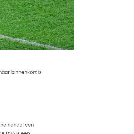
maar binnenkort is
che handel een
De DSA is een