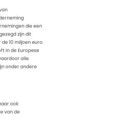
 van
nderneming
ernemingen die een
ezegd zijn dit
e 10 miljoen euro.
ft in de Europese
waardoor alle
ijn onder andere
maar ook
ie van de