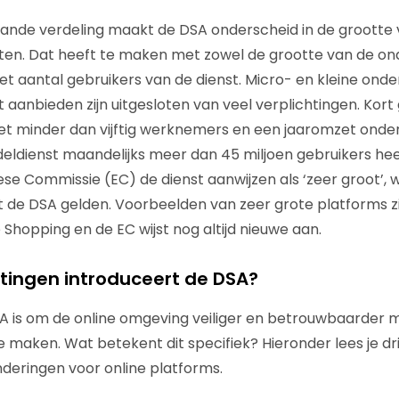
ande verdeling maakt de DSA onderscheid in de grootte
ten. Dat heeft te maken met zowel de grootte van de o
et aantal gebruikers van de dienst. Micro- en kleine ond
aanbieden zijn uitgesloten van veel verplichtingen. Kort g
minder dan vijftig werknemers en een jaaromzet onder d
eldienst maandelijks meer dan 45 miljoen gebruikers hee
ese Commissie (EC) de dienst aanwijzen als ‘zeer groot’, 
it de DSA gelden. Voorbeelden van zeer grote platforms z
hopping en de EC wijst nog altijd nieuwe aan.
htingen introduceert de DSA?
A is om de online omgeving veiliger en betrouwbaarder 
 maken. Wat betekent dit specifiek? Hieronder lees je dr
nderingen voor online platforms.