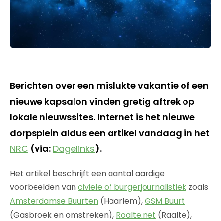
Berichten over een mislukte vakantie of een
nieuwe kapsalon vinden gretig aftrek op
lokale nieuwssites. Internet is het nieuwe
dorpsplein aldus een artikel vandaag in het
NRC
(via:
Dagelinks
).
Het artikel beschrijft een aantal aardige
voorbeelden van
civiele of burgerjournalistiek
zoals
Amsterdamse Buurten
(Haarlem),
GSM Buurt
(Gasbroek en omstreken),
Roalte.net
(Raalte),