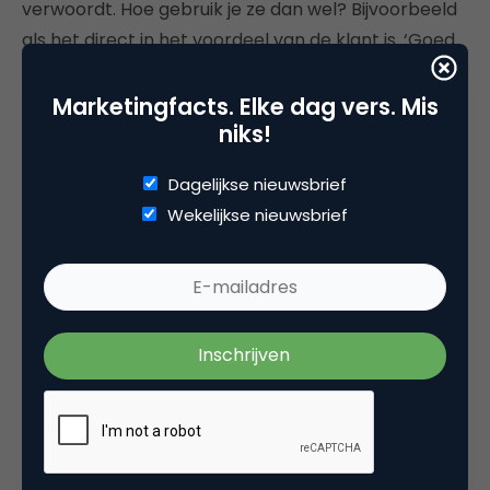
verwoordt. Hoe gebruik je ze dan wel? Bijvoorbeeld
als het direct in het voordeel van de klant is. ‘Goed
gedaan, je bent er bijna!’ Hier is het een enthousiast
zetje in de rug. Een liefdevolle duw naar de kassa.
Marketingfacts. Elke dag vers. Mis
niks!
Draai het uitroepteken om en je krijgt een info-‘i’tje.
Veel effectiever.
Dagelijkse nieuwsbrief
Wekelijkse nieuwsbrief
3. Ik ben niet dom
Help iemand vervolgens ook echt op weg. Dus geen
‘vul hier je geboortedatum in’ achter de helptekst
van de geboortedatum. Verreweg de meeste
mensen hebben een geheugen langer dan een
nanoseconde. Herhaal niet dat iemand iets moet
doen, maar waarom. Bijvoorbeeld omdat de leeftijd
invloed heeft op de premie, omdat het nuttig is
voor de medische check. Of nodig is voor het