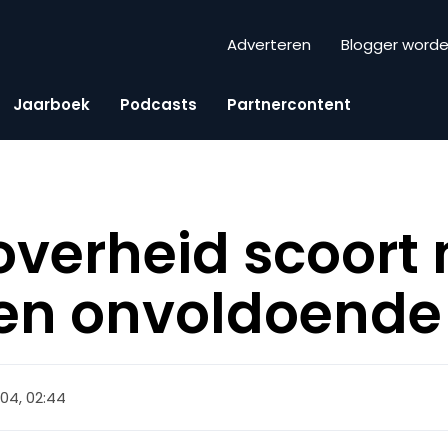
Adverteren
Blogger word
Jaarboek
Podcasts
Partnercontent
 overheid scoort
een onvoldoende
2004, 02:44