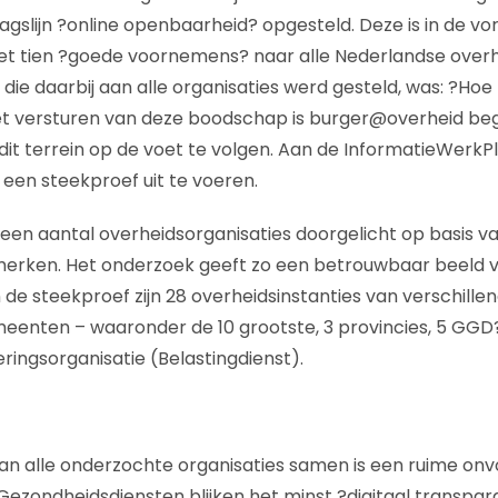
ragslijn ?online openbaarheid? opgesteld. Deze is in de v
et tien ?goede voornemens? naar alle Nederlandse overh
 die daarbij aan alle organisaties werd gesteld, was: ?Ho
het versturen van deze boodschap is burger@overheid b
dit terrein op de voet te volgen. Aan de InformatieWerkP
en steekproef uit te voeren.
 een aantal overheidsorganisaties doorgelicht op basis va
erken. Het onderzoek geeft zo een betrouwbaar beeld 
 de steekproef zijn 28 overheidsinstanties van verschille
eenten – waaronder de 10 grootste, 3 provincies, 5 GGD?
ringsorganisatie (Belastingdienst).
van alle onderzochte organisaties samen is een ruime on
ezondheidsdiensten blijken het minst ?digitaal transparan