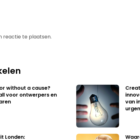
 reactie te plaatsen.
kelen
 or without a cause?
Creat
ll voor ontwerpers en
innov
aren
van i
urgen
uit Londen:
Waaro