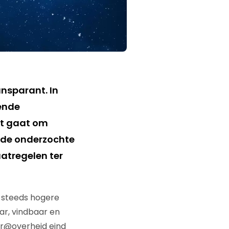
nsparant. In
ende
et gaat om
 de onderzochte
atregelen ter
n steeds hogere
ar, vindbaar en
ger@overheid eind