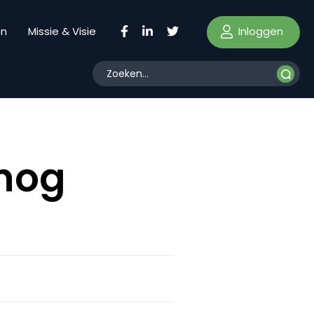
Inloggen
en
Missie & Visie
 nog