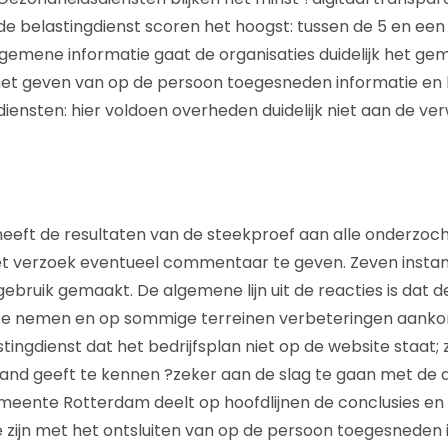
 belastingdienst scoren het hoogst: tussen de 5 en een
gemene informatie gaat de organisaties duidelijk het gema
j het geven van op de persoon toegesneden informatie en 
diensten: hier voldoen overheden duidelijk niet aan de ve
eft de resultaten van de steekproef aan alle onderzoch
t verzoek eventueel commentaar te geven. Zeven insta
ebruik gemaakt. De algemene lijn uit de reacties is dat d
te nemen en op sommige terreinen verbeteringen aankon
ingdienst dat het bedrijfsplan niet op de website staat; 
and geeft te kennen ?zeker aan de slag te gaan met de
meente Rotterdam deelt op hoofdlijnen de conclusies en
te zijn met het ontsluiten van op de persoon toegesneden 