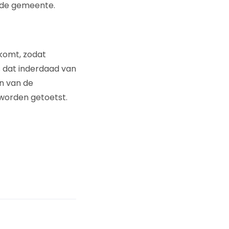
us de gemeente.
 komt, zodat
s dat inderdaad van
n van de
 worden getoetst.