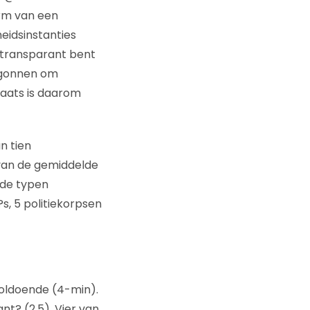
orm van een
eidsinstanties
e transparant bent
egonnen om
laats is daarom
n tien
van de gemiddelde
nde typen
s, 5 politiekorpsen
voldoende (4-min).
t? (2,5). Vier van