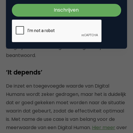
van cultuur? Hoe waarborg je dat dan in het geval
van meertaligheid? Moet een Digital Human op de
klant-persona lijken? Geven we klanten de keuze
voor de Digital Human waar ze de meeste klik mee
hebben of ontwerpen we ze het liefst zo neutraal
mogelijk? Allemaal vragen die nog niet zijn
beantwoord.
‘It depends’
De inzet en toegevoegde waarde van Digital
Humans wordt zeker gedragen, maar het is duidelijk
dat er goed gekeken moet worden naar de situatie
waarin dat gebeurt, zodat de effectiviteit optimaal
is. Met name de use case is van belang voor de
meerwaarde van een Digital Human.
Hier meer
over