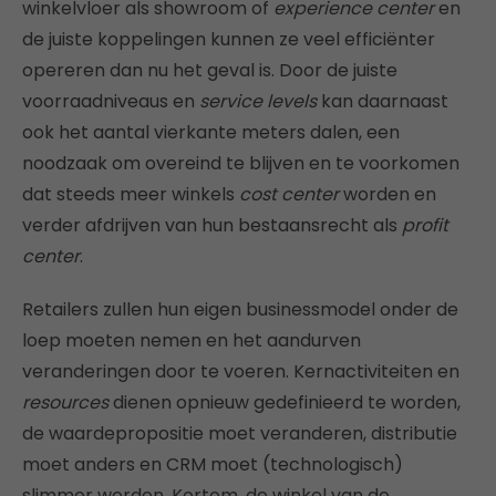
winkelvloer als showroom of
experience center
en
de juiste koppelingen kunnen ze veel efficiënter
opereren dan nu het geval is.
Door de juiste
voorraadniveaus en
service levels
kan daarnaast
ook het aantal vierkante meters dalen, een
noodzaak om overeind te blijven en te voorkomen
dat steeds meer winkels
cost center
worden en
verder afdrijven van hun bestaansrecht als
profit
center
.
Retailers zullen hun eigen businessmodel onder de
loep moeten nemen en het aandurven
veranderingen door te voeren. Kernactiviteiten en
resources
dienen opnieuw gedefinieerd te worden,
de waardepropositie moet veranderen, distributie
moet anders en CRM moet (technologisch)
slimmer worden. Kortom, de winkel van de