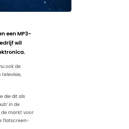
ren een MP3-
drijf wil
ktronica.
nu ook de
televisie,
 die dit als
ub’ in de
 de markt voor
 flatscreen-