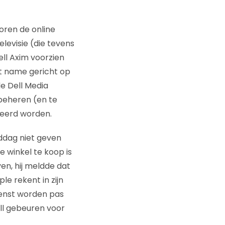
oren de online
elevisie (die tevens
ll Axim voorzien
t name gericht op
e Dell Media
beheren (en te
leerd worden.
iddag niet geven
e winkel te koop is
en, hij meldde dat
e rekent in zijn
ienst worden pas
ll gebeuren voor