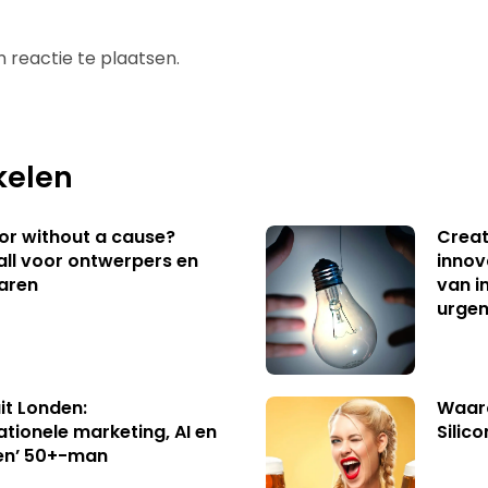
 reactie te plaatsen.
kelen
 or without a cause?
Creat
ll voor ontwerpers en
innov
aren
van i
urgen
uit Londen:
Waaro
ationele marketing, AI en
Silico
en’ 50+-man