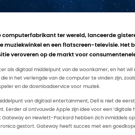
te computerfabrikant ter wereld, lanceerde giste
ne muziekwinkel en een flatscreen-televisie. Het be
itie veroveren op de markt voor consumentenele
ter als digitaal middelpunt van de woonkamer, en het wil 
ie in het verlengde van de computer te vinden zijn, zoals 
peler en de downloadservice voor muziek.
delpunt van digitaal entertainment, Dell is niet de eerste
 Eerder al ontvouwde Apple zijn idee voor een ‘digitale h
Gateway en Hewlett-Packard hebben zich inmiddels op
onica gestort. Gateway heeft succes met een goedkope