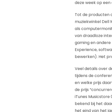
deze week op een c
Tot de producten d
muziekwinkel Dell M
als computermonito
van draadloze int
gaming en andere m
Experience, softwa
bewerken). Het pr
Veel details over 
tijdens de conferen
en welke prijs daar
de prijs “concurre
iTunes Musicstore 
bekend bij het daa
het eind van het j