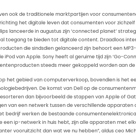
en ook de traditionele marktpartijen voor consumentene
 richting het digitale leven dat consumenten voor zichzelf
lips lanceerde in augustus zijn ‘connected planet’ strateg
 toegang te bieden tot digitale content. Draadloos inter
 producten die sindsdien gelanceerd zijn behoort een MP3
 iPod van Apple. Sony heeft al geruime tijd zijn ‘Go-Conn
mentenproducten steeds meer gekoppeld worden aan de
r op het gebied van computerverkoop, bovendien is het e
ologiebedrijven. De komst van Dell op de consumenten
resorteren dan bijvoorbeeld de stappen van Apple of Gat
ggen van een netwerk tussen de verschillende apparaten d
et bedrijf werken de bestaande consumentenelektronic
 een ip-netwerk in huis hebt, zijn alle apparaten met el
santer vooruitzicht dan wat we nu hebben”, aldus ceo Mich