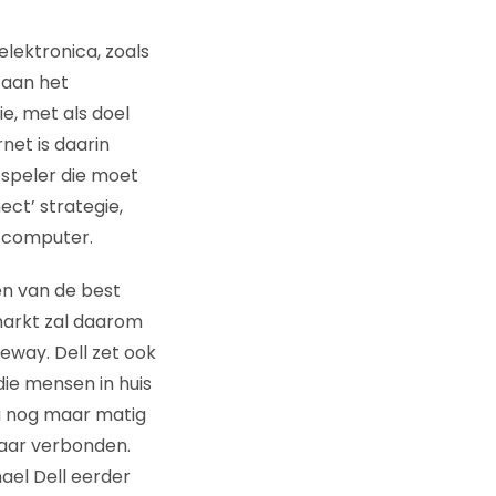
lektronica, zoals
 aan het
ie, met als doel
net is daarin
-speler die moet
ect’ strategie,
 computer.
en van de best
markt zal daarom
eway. Dell zet ook
ie mensen in huis
a nog maar matig
kaar verbonden.
ael Dell eerder