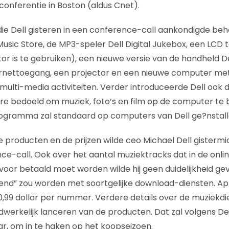
onferentie in Boston (aldus Cnet).
ie Dell gisteren in een conference-call aankondigde beh
usic Store, de MP3-speler Dell Digital Jukebox, een LCD t
r is te gebruiken), een nieuwe versie van de handheld De
ernettoegang, een projector en een nieuwe computer me
ulti-media activiteiten. Verder introduceerde Dell ook d
re bedoeld om muziek, foto’s en film op de computer te 
ogramma zal standaard op computers van Dell ge?nstal
de producten en de prijzen wilde ceo Michael Dell gisterm
ce-call. Ook over het aantal muziektracks dat in de onlin
voor betaald moet worden wilde hij geen duidelijkheid gev
rend” zou worden met soortgelijke download-diensten. Appl
0,99 dollar per nummer. Verdere details over de muziekd
dwerkelijk lanceren van de producten. Dat zal volgens De
aar, om in te haken op het koopseizoen.