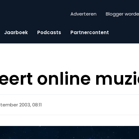
Adverteren
Blogger word
Jaarboek
Podcasts
Partnercontent
ceert online muz
tember 2003, 08:11