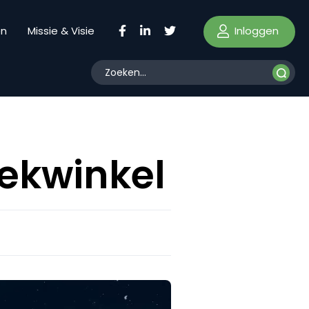
Inloggen
en
Missie & Visie
iekwinkel