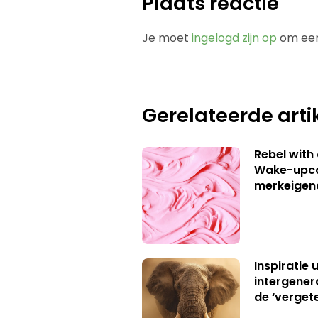
Plaats reactie
Je moet
ingelogd zijn op
om een
Gerelateerde arti
Rebel with
Wake-upca
merkeigen
Inspiratie 
intergener
de ‘verget