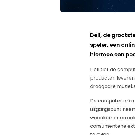
Dell, de groots
speler, een onli
hiermee een pos
Dell ziet de compu
producten leveren d
draagbare muzieks
De computer als mid
uitgangspunt neemt.
woonkamer en ook 
consumentenelektr
televisie.