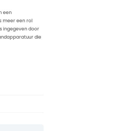
n een
s meer een rol
 is ingegeven door
randapparatuur die