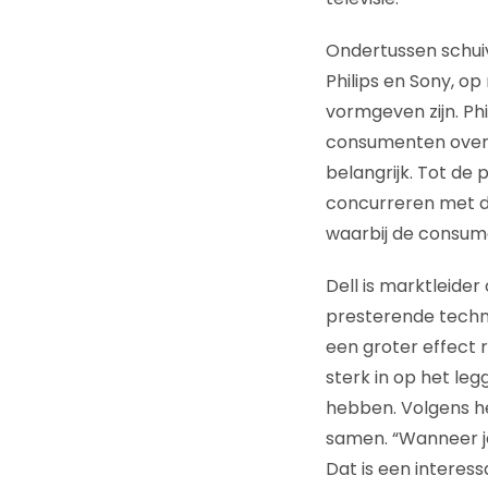
Ondertussen schuiv
Philips en Sony, op
vormgeven zijn. Phi
consumenten overal
belangrijk. Tot de
concurreren met de
waarbij de consu
Dell is marktleide
presterende techn
een groter effect 
sterk in op het le
hebben. Volgens h
samen. “Wanneer je
Dat is een interes