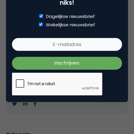
niks!
Kopieer link
Dagelijkse nieuwsbrief
Wekelijkse nieuwsbrief
Marco Derksen
Partner bij
Upstream
Oprichter/partner Upstream, Marketingfacts,
Arnhem Direct, SportNext, TravelNext, RvT VPRO,
Bestuur Luxor Live, social business, onderwijs,
fotografie en vader!