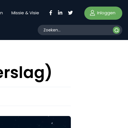
Inloggen
en
Missie & Visie
erslag)