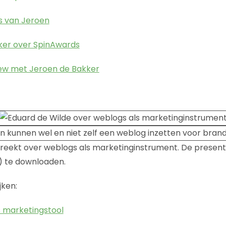
s van Jeroen
ker over SpinAwards
iew met Jeroen de Bakker
reekt over weblogs als marketinginstrument. De presenta
) te downloaden.
jken:
s marketingstool