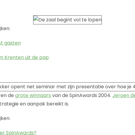
jken:
t gasten
m Krenten uit de pap
ren de
grote winnaars
van de SpinAwards 2004.
Jeroen d
strategie en aanpak bereikt is.
jken:
vier SpinAwards?