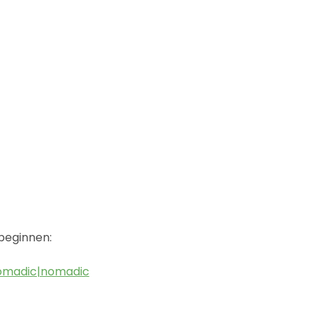
beginnen:
omadic|nomadic