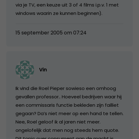
via je TV, een keuze uit 3 of 4 films i.p.v. 1 met
windows waarin ze kunnen beginnen).
15 september 2005 om 07:24
Vin
Ik vind die Roel Pieper sowieso een omhoog
gevallen professor.. Hoeveel bedrijven waar hij
een commissaris functie bekleden zijn failliet
gegaan? Da’s niet meer op een hand te tellen.
Nee, Roel geloof ik al jaren niet meer.
ongelofelijk dat men nog steeds hem quote.
Dit topic over consument aan de macht is