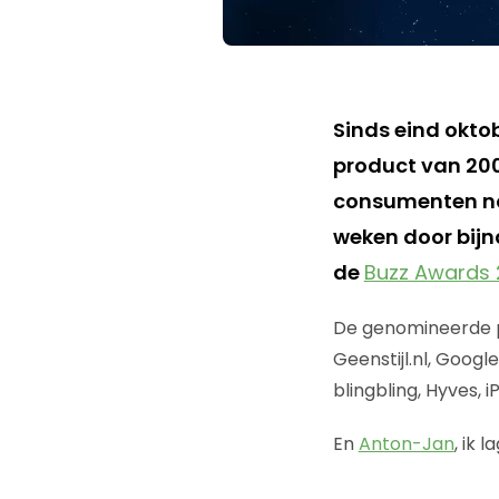
Sinds eind oktob
product van 200
consumenten no
weken door bijn
de
Buzz Awards
De genomineerde pr
Geenstijl.nl, Goog
blingbling, Hyves, 
En
Anton-Jan
, ik