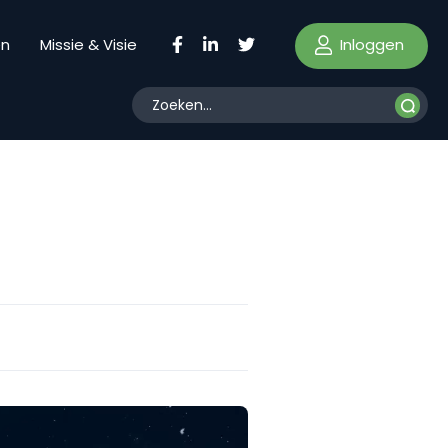
Inloggen
en
Missie & Visie