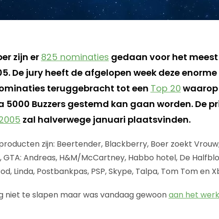
er zijn er
825 nominaties
gedaan voor het meest 
5. De jury heeft de afgelopen week deze enorme l
minaties teruggebracht tot een
Top 20
waarop
a 5000 Buzzers gestemd kan gaan worden. De pri
 2005
zal halverwege januari plaatsvinden.
oducten zijn: Beertender, Blackberry, Boer zoekt Vrouw,
le, GTA: Andreas, H&M/McCartney, Habbo hotel, De Halfbloe
iPod, Linda, Postbankpas, PSP, Skype, Talpa, Tom Tom en X
 lag niet te slapen maar was vandaag gewoon
aan het wer