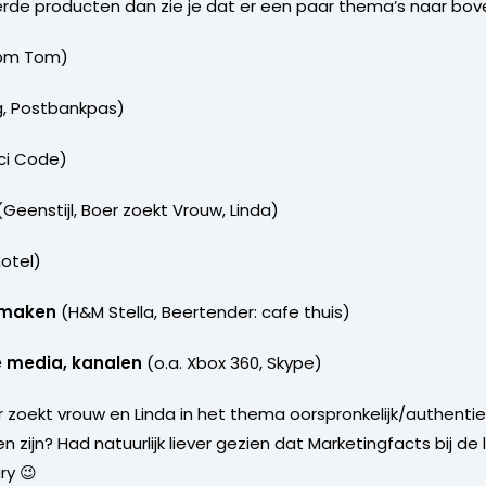
eerde producten dan zie je dat er een paar thema’s naar bo
Tom Tom)
ng, Postbankpas)
nci Code)
Geenstijl, Boer zoekt Vrouw, Linda)
otel)
r maken
(H&M Stella, Beertender: cafe thuis)
e media, kanalen
(o.a. Xbox 360, Skype)
oer zoekt vrouw en Linda in het thema oorspronkelijk/authent
zijn? Had natuurlijk liever gezien dat Marketingfacts bij de
ry 😉