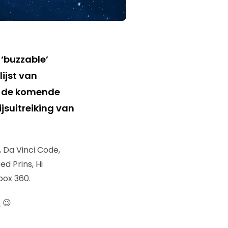
‘buzzable’
ijst van
 de komende
jsuitreiking van
 Da Vinci Code,
d Prins, Hi
box 360.
k
😉