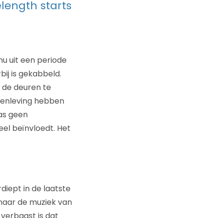
length starts
u uit een periode
ij is gekabbeld.
n de deuren te
amenleving hebben
as geen
eel beïnvloedt. Het
rdiept in de laatste
 naar de muziek van
 verbaast is dat