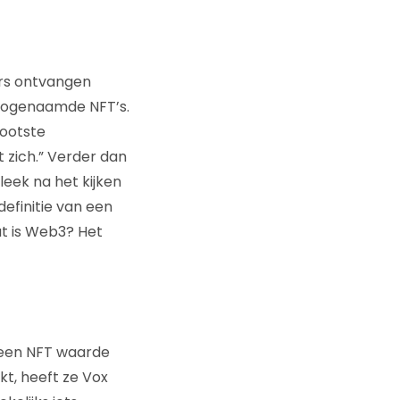
ars ontvangen
 zogenaamde NFT’s.
rootste
 zich.” Verder dan
leek na het kijken
efinitie van een
wat is Web3? Het
 een NFT waarde
kt, heeft ze Vox