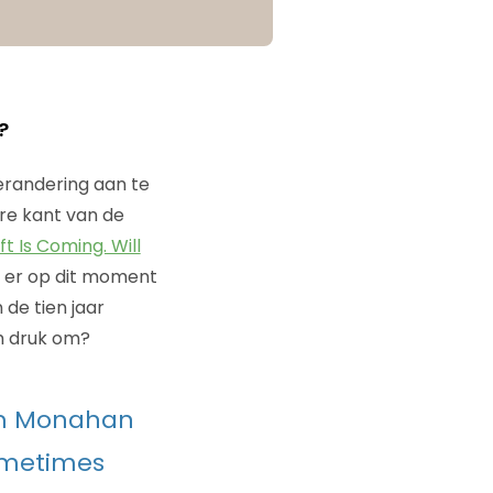
?
verandering aan te
re kant van de
ft Is Coming. Will
oe er op dit moment
 de tien jaar
m druk om?
erm Monahan
sometimes