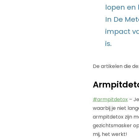
lopen en 
In De Met
impact v
is.
De artikelen die d
Armpitdet
#armpitdetox
– Je
waarbij je niet la
armpitdetox zijn m
gezichtsmasker op 
mij, het werkt!