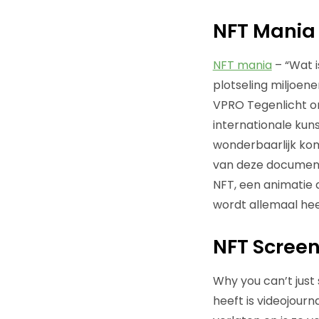
NFT Mania
NFT mania
– “Wat 
plotseling miljoen
VPRO Tegenlicht o
internationale kun
wonderbaarlijk komt
van deze documenta
NFT, een animatie d
wordt allemaal hee
NFT Scree
Why you can’t just
heeft is videojour