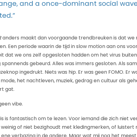
ange, and a once-dominant social wave
ted.”
t
anders maakt dan voorgaande trendbreuken is dat we n
. Een periode waarin de tijd in slow motion aan ons voorb
eit dat we ons zelf opgesloten hadden om het virus buite
ig spannends gebeurd. Alles was immers gesloten. Als s
eknop ingedrukt. Niets was hip. Er was geen FOMO. Er w
 mode, het nachtleven, muziek, gedrag en cultuur als geh
t gat.
geen vibe.
is is fantastisch om te lezen. Voor iemand die zich niet ve
weinig of niet bezighoudt met kledingmerken, of luistert
e ene verbazing in de andere. Maar wat mij nog het meest