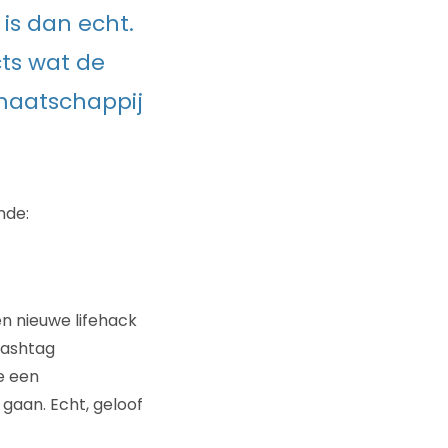
is dan echt.
cts wat de
maatschappij
nde:
n nieuwe lifehack
hashtag
e een
 gaan. Echt, geloof