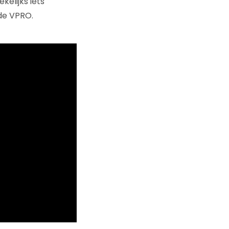
kelijks iets
 de VPRO.