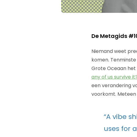
De Metagids #1
Niemand weet precie
komen. Tenminste 
Grote Oceaan het o
any of us survive it
een verandering van
voorkomt. Meteen 
“A vibe s
uses for a