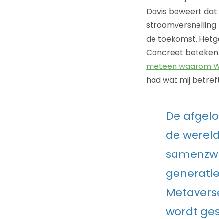
Davis beweert dat 
stroomversnelling 
de toekomst. Hetge
Concreet betekent 
meteen waarom Web
had wat mij betreft
De afgelo
de wereld
samenzwer
generatie 
Metaverse
wordt ges