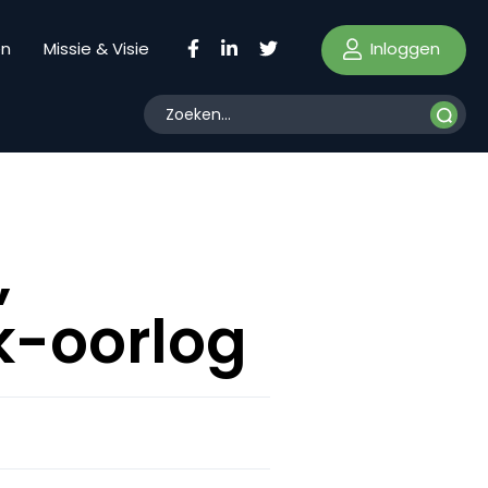
Inloggen
en
Missie & Visie
,
k-oorlog