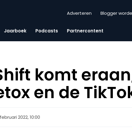
Adverteren
Blogger word
Jaarboek
Podcasts
Partnercontent
Shift komt eraan
tox en de TikTo
februari 2022, 10:00