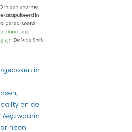
MHO in een enorme
ekatapulteerd in
al gerealiseerd.
verklaart ook
 zijn
. De Vibe Shift
ergedoken in
ensen,
reality en de
t Nep
waarin
aar heen