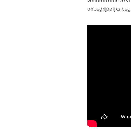
verlaten en is ze v
onbegrijpelijks beg