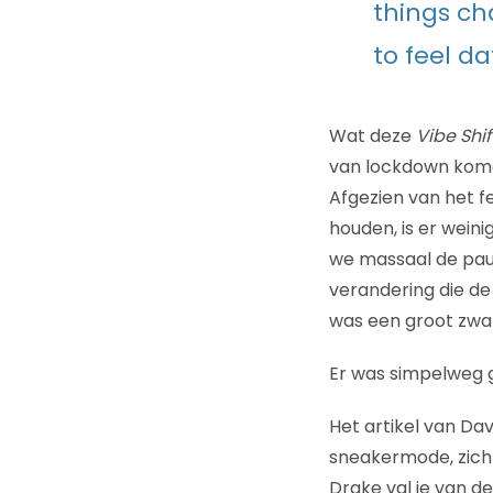
things ch
to feel da
Wat deze
Vibe Shif
van lockdown komen
Afgezien van het f
houden, is er wein
we massaal de pauz
verandering die de
was een groot zwar
Er was simpelweg 
Het artikel van Dav
sneakermode, zich 
Drake val je van d