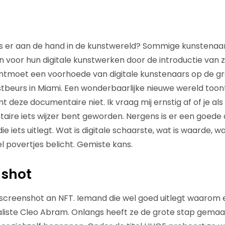
is er aan de hand in de kunstwereld? Sommige kunstena
en voor hun digitale kunstwerken door de introductie van
ntmoet een voorhoede van digitale kunstenaars op de g
stbeurs in Miami. Een wonderbaarlijke nieuwe wereld toont
 deze documentaire niet. Ik vraag mij ernstig af of je als 
ire iets wijzer bent geworden. Nergens is er een goede d
ie iets uitlegt. Wat is digitale schaarste, wat is waarde, 
l povertjes belicht. Gemiste kans.
nshot
 screenshot an NFT. Iemand die wel goed uitlegt waarom
naliste Cleo Abram. Onlangs heeft ze de grote stap gemaa