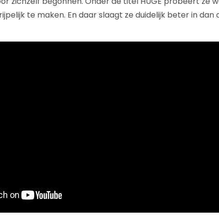
oor zichzelf begonnen. Onder de titel HUGE probeert ze we
rijpelijk te maken. En daar slaagt ze duidelijk beter in dan