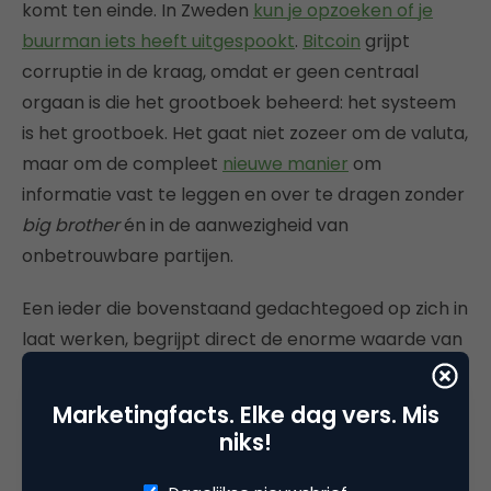
komt ten einde. In Zweden
kun je opzoeken of je
buurman iets heeft uitgespookt
.
Bitcoin
grijpt
corruptie in de kraag, omdat er geen centraal
orgaan is die het grootboek beheerd: het systeem
is het grootboek. Het gaat niet zozeer om de valuta,
maar om de compleet
nieuwe manier
om
informatie vast te leggen en over te dragen zonder
big brother
én in de aanwezigheid van
onbetrouwbare partijen.
Een ieder die bovenstaand gedachtegoed op zich in
laat werken, begrijpt direct de enorme waarde van
het bitcoin-protocol. Natuurlijk moeten we nog wel
iets met de BTW en de aansprakelijkheid die in de
Marketingfacts. Elke dag vers. Mis
gelijkheidsplatformen
nog niet goed is ingeregeld.
niks!
Maar dat duurt geen jaren meer. De wet van Moore