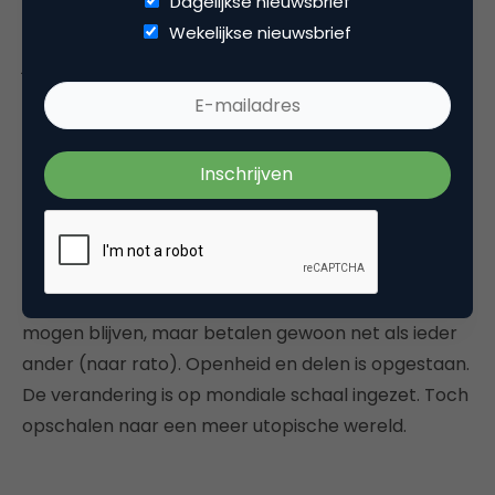
zegt dat de adoptie van dit soort technologische
Dagelijkse nieuwsbrief
innovaties steeds sneller gaat. Internet duurde
Wekelijkse nieuwsbrief
jaren, Facebook een half jaar en Angry Birds enkele
dagen.
Europa moet een standpunt innemen en eisen dat
gelijke monniken gelijk worden behandeld. Inzage in
onze persoonlijke gegevens door Amerika is niet
langer éénrichtingsverkeer. De internetpijpen
onder de oceaan worden
public domain
. Ons
belastingparadijs
wordt ontmanteld;
Bono
en IKEA
mogen blijven, maar betalen gewoon net als ieder
ander (naar rato). Openheid en delen is opgestaan.
De verandering is op mondiale schaal ingezet. Toch
opschalen naar een meer utopische wereld.