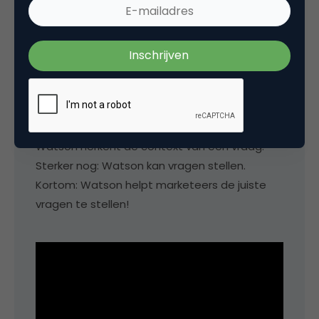
implication of each decision
option. [bron:
Wikipedia
]
IBM Watson
IBM’s beslissingsondersteunende systeem
Watson herkent de context van een vraag.
Sterker nog: Watson kan vragen stellen.
Kortom: Watson helpt marketeers de juiste
vragen te stellen!