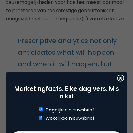
keuzemogelijkheden voor hoe het meest optimaal
te profiteren van toekomstige gebeurtenissen,
aangevuld met de consequentie(s) van elke keuze.
Prescriptive analytics not only
anticipates what will happen
and when it will happen, but
also why it will happen. Further,
prescriptive analytics suggests
Marketingfacts. Elke dag vers. Mis
niks!
decision options on how to take
advantage of a future
Dagelijkse nieuwsbrief
Wekelijkse nieuwsbrief
opportunity and shows the