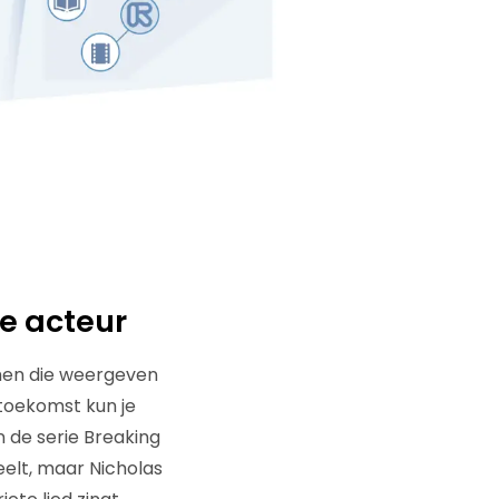
te acteur
men die weergeven
 toekomst kun je
an de serie Breaking
eelt, maar Nicholas