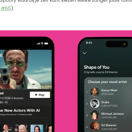
potify waarbij je zelf kunt kiezen welke zanger jouw favori
s #65
).