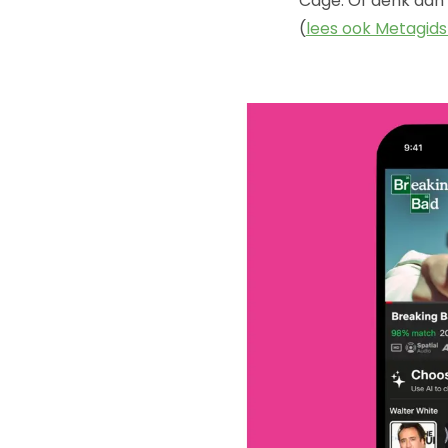
Cage. Of denk aan S
(
lees ook Metagid