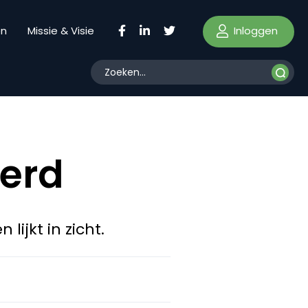
Inloggen
en
Missie & Visie
eerd
ijkt in zicht.