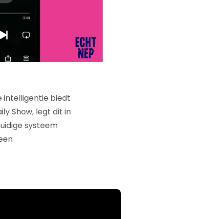
ntelligentie biedt
y Show, legt dit in
huidige systeem
 een