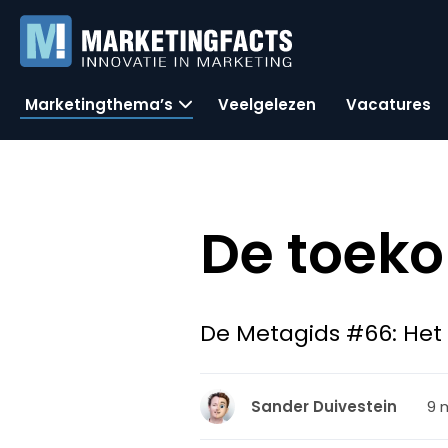
Marketingthema’s
Veelgelezen
Vacatures
De toeko
De Metagids #66: Het e
9 m
Sander Duivestein