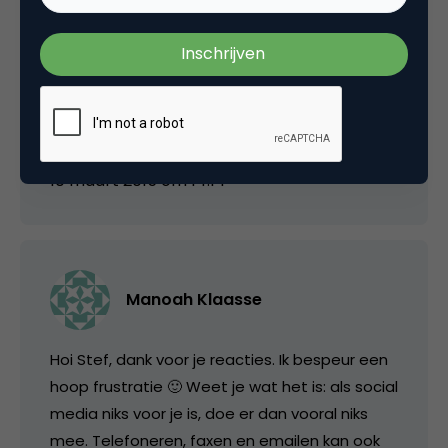
naar social media als heilig middel kijkt. Wat ze
moeten doen is service optuigen en dan
maximaal op mail inzetten, dat is gewoon
logischer alleen ook vervelend: mails ziet
niemand. En DAT is het probleem.
10 maart 2015 om 14:14
Manoah Klaasse
Hoi Stef, dank voor je reacties. Ik bespeur een
hoop frustratie 🙂 Weet je wat het is: als social
media niks voor je is, doe er dan vooral niks
mee. Telefoneren, faxen en emailen kan ook