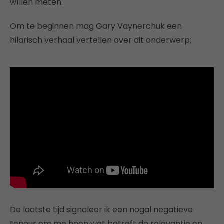
wíllen meten.
Om te beginnen mag Gary Vaynerchuk een
hilarisch verhaal vertellen over dit onderwerp:
De laatste tijd signaleer ik een nogal negatieve
teneur om me heen wat betreft de relevantie en