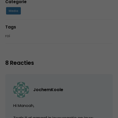
Categorie
Media
Tags
roi
8 Reacties
JochemKoole
Hi Manoah,
Zoals jij al aangaf in jouw reactie op jouw