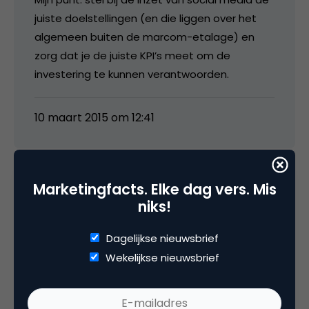
juiste doelstellingen (en die liggen over het
algemeen buiten de marcom-etalage) en
zorg dat je de juiste KPI’s meet om de
investering te kunnen verantwoorden.
10 maart 2015 om 12:41
Marketingfacts. Elke dag vers. Mis
stefheutink
niks!
Dagelijkse nieuwsbrief
Ik kreeg net een telefoontje van de provider,
Wekelijkse nieuwsbrief
die klaagt dat er 25 man op de webcare
afdeling zitten en maar 8 op de email service
met 2000 mails per dag. Kijk dat krijg je als je