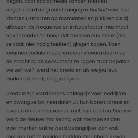
begon. Vóór social media konden merken
ongehinderd de grootst mogelijke
bullshit
over hun
klanten uitstorten op momenten en plekken die zij
uitkozen, de frequentie en irritatiefactor maximaal
opvoerend in de hoop dat mensen hun meuk (die
ze vaak niet nodig hadden) gingen kopen. Toen
kwamen sociale media en ineens kwam daarmee
de macht bij de consument te liggen. “Dat bepalen
we zelf wel”, werd het credo en als we jou leuk
vinden als merk, mag je blijven.
Likeable zijn werd ineens belangrijk voor bedrijven
en dwong ze tot neerdalen uit hun ivoren torens en
levelen en communiceren met hun klanten. Service
werd de nieuwe marketing, wat mensen zeiden
over merken online werd belangrijker dan wat
merken zelf te melden hadden. Openbare 2-weg