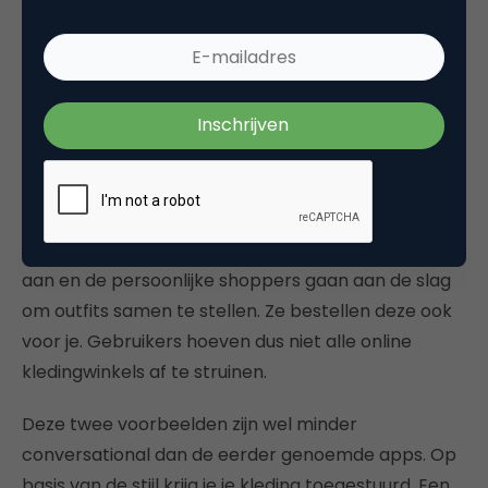
In de kledingcategorie kennen we twee bekendere
voorbeelden die dichterbij huis zijn,
The Cloakroom
en
Outfittery
. Twee websites die op basis van jouw
input kleding shoppen. Je geeft de stijl van kleding
aan en de persoonlijke shoppers gaan aan de slag
om outfits samen te stellen. Ze bestellen deze ook
voor je. Gebruikers hoeven dus niet alle online
kledingwinkels af te struinen.
Deze twee voorbeelden zijn wel minder
conversational dan de eerder genoemde apps. Op
basis van de stijl krijg je je kleding toegestuurd. Een