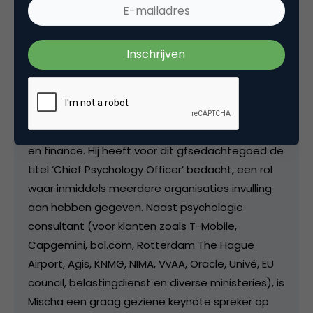
toe te passen. Ook is hij founding partner en
gedragsstrateeg bij Guideology, een
adviesbureau dat zicht richt op het begeleiden
van klantgedrag in de financiële sector. Mischa
gelooft dat psychologie de smeerolie is voor
organisaties, zowel op gebied van marketing als
ook sales, HR, MD, recruitment, innovatie, security
en finance. Hij heeft voor dit gfsedachtegoed de
titel ‘Chief Psychology Officer’ bedacht, een rol
waar inmiddels meerdere organisaties invulling
aan hebben gegeven. Naast psychologie
consultant (voor klanten zoals T-Mobile,
Capgemini, bol.com, Rotterdam The Hague
Airport, Agis, KNMG, NIMA, VvAA, Oracle, Univé, EU
council, belastingdienst en diverse ministeries), is
Mischa een graag geziene keynote spreker op