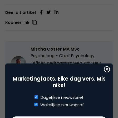
Deel dit artikel
Kopieer link
Mischa Coster MA MSc
Psycholoog - Chief Psychology
Officer, gedragsstrateeg, adviseur,
spreker. bij
Grey Matters &
Marketingfacts. Elke dag vers. Mis
Guideology
niks!
Ψ Mediapsycholoog ⌆ Perspectivist ⌬
Dopamaniac Mischa is mediapsycholoog en
Dagelijkse nieuwsbrief
Chief Psychology Officer bij Grey Matters, een
Wekelijkse nieuwsbrief
onderzoeks- en adviesbureau dat organisaties
helpt inzichten uit de psychologie in de praktijk