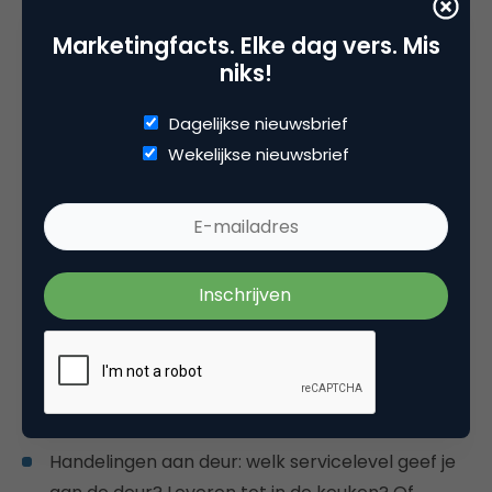
Marketingfacts. Elke dag vers. Mis
niks!
Dagelijkse nieuwsbrief
Wekelijkse nieuwsbrief
Blurring van segmenten, zoals 2B-segment en
dus ook meer colli: consumenten concepten
worden steeds vaker gebruikt door 2B-partijen.
Dit heeft een groot effect op de massa (aantal
colli) die worden vervoerd.
Informatievoorziening: de informatievoorziening
is een van de belangrijkste elementen in
foodlogistiek. Het gaat hierbij om wat, wanneer
en hoe.
Handelingen aan deur: welk servicelevel geef je