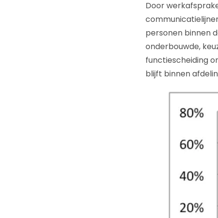
Door werkafspraken
communicatielijnen
personen binnen de
onderbouwde, keuz
functiescheiding o
blijft binnen afdel