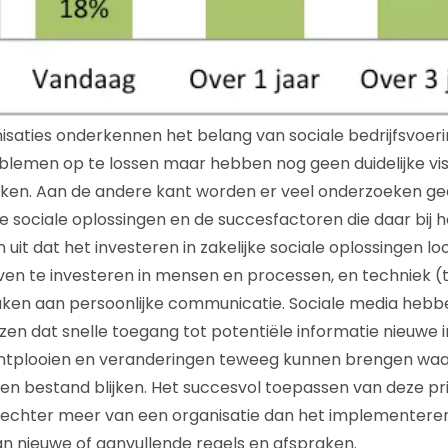
saties onderkennen het belang van sociale bedrijfsvoer
emen op te lossen maar hebben nog geen duidelijke visi
eiken. Aan de andere kant worden er veel onderzoeken g
e sociale oplossingen en de succesfactoren die daar bij h
uit dat het investeren in zakelijke sociale oplossingen loo
rven te investeren in mensen en processen, en techniek (
en aan persoonlijke communicatie. Sociale media hebbe
n dat snelle toegang tot potentiële informatie nieuwe i
t ontplooien en veranderingen teweeg kunnen brengen wa
gen bestand blijken. Het succesvol toepassen van deze pr
 echter meer van een organisatie dan het implementeren
an nieuwe of aanvullende regels en afspraken.