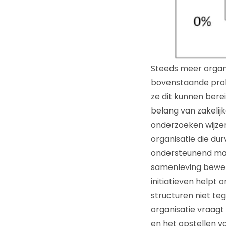
Steeds meer organi
bovenstaande probl
ze dit kunnen ber
belang van zakelijk
onderzoeken wijzen 
organisatie die du
ondersteunend mak
samenleving beweze
initiatieven help
structuren niet te
organisatie vraagt
en het opstellen v