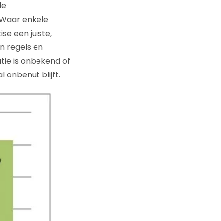
de
 Waar enkele
se een juiste,
n regels en
tie is onbekend of
l onbenut blijft.