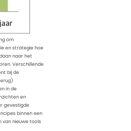
ing om
e en strategie hoe
edaan naar het
oren. Verschillende
nt bij de
terug)
n in de
nzichten en
ar gevestigde
incipes binnen een
 van nieuwe tools