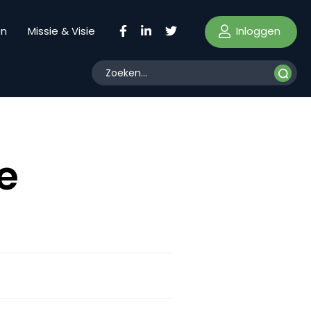
Inloggen
en
Missie & Visie
e