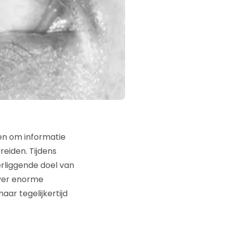
en om informatie
eiden. Tijdens
erliggende doel van
over enorme
ar tegelijkertijd