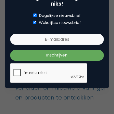
niks!
Het omslagpunt onderstreept de noodzaak en
Dagelijkse nieuwsbrief
tegelijkertijd de kans voor merken en marketeers
Wekelijkse nieuwsbrief
om nu kritisch te zijn over hun eigen rol. Om de
waarden, drijfveren en motivaties van mens én
merk te laten leiden. Om techniek in dienst van de
missie te stellen en niet andersom. En bovenal, om
de mens – intern en extern – centraal te stellen in
alles wat je doet.
We mogen elke dag mensen
verleiden om nieuwe ervaringen
en producten te ontdekken