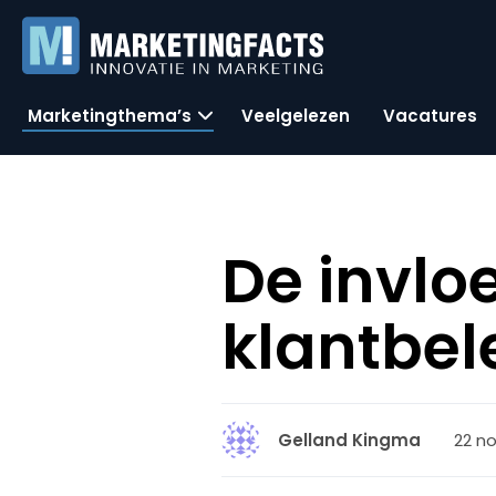
Marketingthema’s
Veelgelezen
Vacatures
De invlo
klantbel
22 no
Gelland Kingma