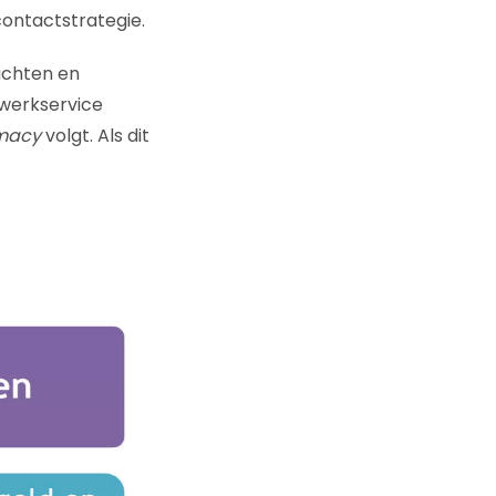
contactstrategie.
achten en
twerkservice
imacy
volgt. Als dit