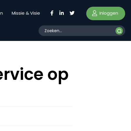
Inloggen
en
Missie & Visie
ervice op