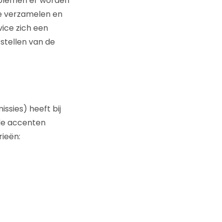
oblemen er worden
te verzamelen en
ice zich een
 stellen van de
ssies) heeft bij
de accenten
rieën: