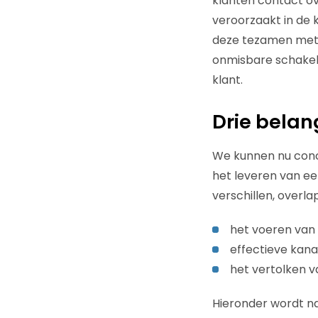
klanten contact o
veroorzaakt in de
deze tezamen met 
onmisbare schakel 
klant.
Drie belan
We kunnen nu concl
het leveren van e
verschillen, overl
het voeren van 
effectieve kana
het vertolken v
Hieronder wordt na