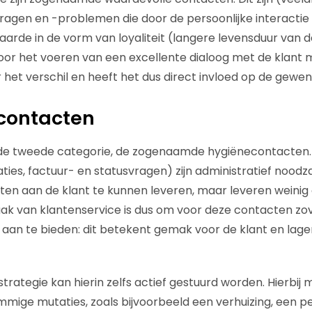
gen en -problemen die door de persoonlijke interactie 
arde in de vorm van loyaliteit (langere levensduur van de
Door het voeren van een excellente dialoog met de klant
 het verschil en heeft het dus direct invloed op de gewen
econtacten
 de tweede categorie, de zogenaamde hygiënecontacten
ties, factuur- en statusvragen) zijn administratief noodz
ten aan de klant te kunnen leveren, maar leveren weinig
ak van klantenservice is dus om voor deze contacten zov
 aan te bieden: dit betekent gemak voor de klant en lage
strategie kan hierin zelfs actief gestuurd worden. Hierbi
ige mutaties, zoals bijvoorbeeld een verhuizing, een pe