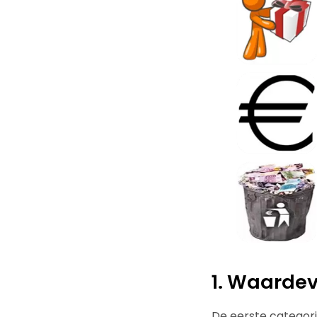
1. Waardev
De eerste categori