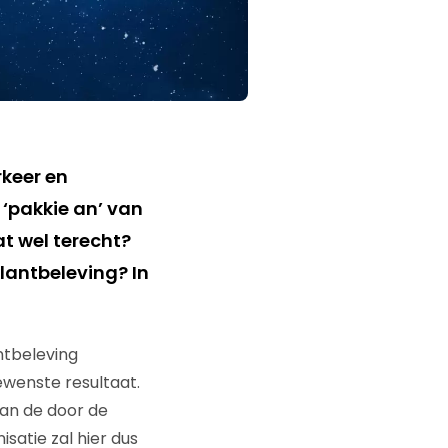
rkeer en
‘pakkie an’ van
t wel terecht?
klantbeleving? In
ntbeleving
ewenste resultaat.
an de door de
satie zal hier dus