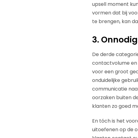
upsell moment kunn
vormen dat bij voo
te brengen, kan da
3. Onnodi
De derde categori
contactvolume en 
voor een groot gede
onduidelijke gebru
communicatie naar
oorzaken buiten de
klanten zo goed mo
En tóch is het voo
uitoefenen op de o