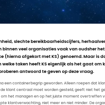
heid, slechte bereikbaarheidscijfers, herhaalve
 binnen veel organisaties vaak van oudsher het 
ce (hierna afgekort met KS) genoemd. Maar is da
 welke taken heeft KS eigenlijk als het gaat om 
k proberen antwoord te geven op deze vraag.
ijna een containerbegrip geworden. Alleen roepen dat kla
t de klant centraal moet worden gesteld, geeft niet het g
t om het managen en op het juiste moment overtreffen v
pte klantverwachting, niet meer en niet minder. De organi