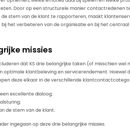
ver opnemen, welke emoties daarbij spelen en welke pr
 keten. Door op een structurele manier contactredenen 
de stem van de klant te rapporteren, maakt klantenserv
bij het verbeteren van de organisatie en bij het centraal
grijke missies
uderen dat KS drie belangrijke taken (of misschien wel mi
en optimale klantbeleving en servicerendement. Hoewel 
appen deze elkaar in de verschillende klantcontactcatego
een excellente dialoog;
alsturing;
an de stem van de klant.
der ingegaan op deze drie belangrijke missies.