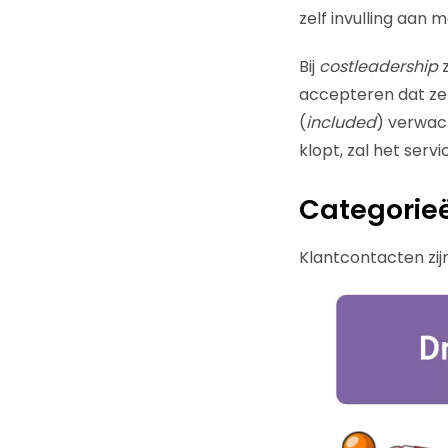
zelf invulling aan 
Bij
costleadership
z
accepteren dat ze
(
included
) verwac
klopt, zal het serv
Categorie
Klantcontacten zijn