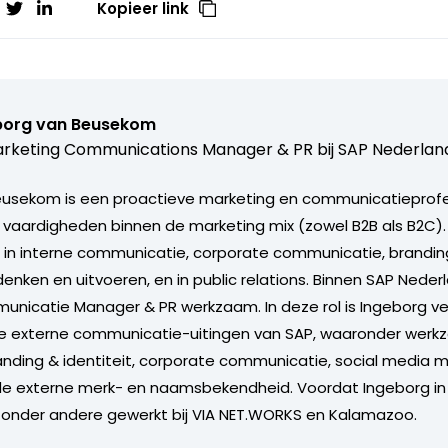
Kopieer link
borg van Beusekom
arketing Communications Manager & PR bij
SAP Nederlan
eusekom is een proactieve marketing en communicatieprofe
n vaardigheden binnen de marketing mix (zowel B2B als B2C).
d in interne communicatie, corporate communicatie, brandi
nken en uitvoeren, en in public relations. Binnen SAP Nederland
nicatie Manager & PR werkzaam. In deze rol is Ingeborg ve
le externe communicatie-uitingen van SAP, waaronder wer
nding & identiteit, corporate communicatie, social media m
de externe merk- en naamsbekendheid. Voordat Ingeborg in 
j onder andere gewerkt bij VIA NET.WORKS en Kalamazoo.