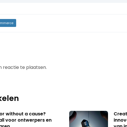
mmerce
 reactie te plaatsen.
kelen
 or without a cause?
Creat
ll voor ontwerpers en
innov
aren
van i