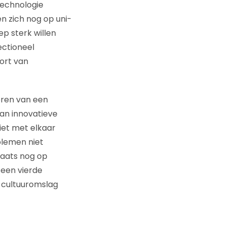
technologie
en zich nog op uni-
ep sterk willen
ectioneel
oort van
eren van een
an innovatieve
iet met elkaar
blemen niet
laats nog op
 een vierde
n cultuuromslag