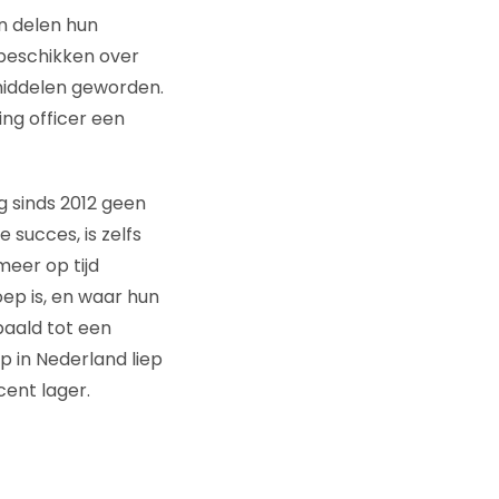
n delen hun
 beschikken over
 middelen geworden.
ng officer een
 sinds 2012 geen
 succes, is zelfs
meer op tijd
ep is, en waar hun
paald tot een
p in Nederland liep
ent lager.