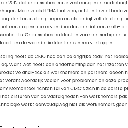
 in 2012 dat organisaties hun investeringen in marketing
rhogen. Maar zoals HEMA laat zien, richten teveel bedrijv
ing: denken in doelgroepen en als bedrijf zelf de doelgro
et een organisatie ervan doordringen dat een multi-dir
sentieel is. Organisaties en klanten vormen hierbij een s
 draait om de waarde die klanten kunnen verkrijgen.
ling heeft de CMO nog een belangrijke taak: het realis
lag. Want wat heeft een onderneming aan het inzetten v
predictive analytics als werknemers en partners ideeën n
 niet verantwoordelijk voelen voor problemen en deze pro
en? Momenteel richten tal van CMO’s zich in de eerste p
jl het bijsturen van de vaardigheden van werknemers pas
Technologie werkt eenvoudigweg niet als werknemers gee