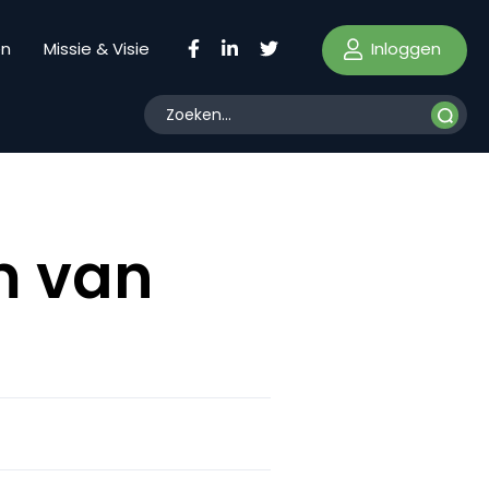
Inloggen
en
Missie & Visie
m van