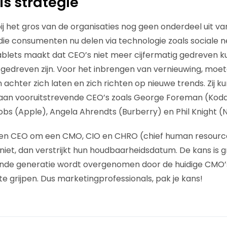
is strategie
j het gros van de organisaties nog geen onderdeel uit va
die consumenten nu delen via technologie zoals sociale 
lets maakt dat CEO’s niet meer cijfermatig gedreven kunn
gedreven zijn. Voor het inbrengen van vernieuwing, moete
chter zich laten en zich richten op nieuwe trends. Zij k
an vooruitstrevende CEO’s zoals George Foreman (Kodak
bs (Apple), Angela Ahrendts (Burberry) en Phil Knight (N
en CEO om een CMO, CIO en CHRO (chief human resource 
it niet, dan verstrijkt hun houdbaarheidsdatum. De kans is 
gende generatie wordt overgenomen door de huidige CMO’s 
 te grijpen. Dus marketingprofessionals, pak je kans!