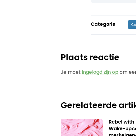
Categorie
Co
Plaats reactie
Je moet
ingelogd zijn op
om een
Gerelateerde arti
Rebel with
Wake-upca
merkeigen