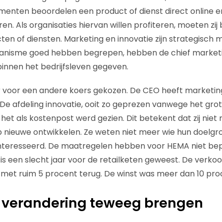
enten beoordelen een product of dienst direct online e
n. Als organisaties hiervan willen profiteren, moeten zij
en of diensten. Marketing en innovatie zijn strategisch
hanisme goed hebben begrepen, hebben de chief marketi
binnen het bedrijfsleven gegeven.
 voor een andere koers gekozen. De CEO heeft marketing
 De afdeling innovatie, ooit zo geprezen vanwege het grote
t als kostenpost werd gezien. Dit betekent dat zij niet 
 nieuwe ontwikkelen. Ze weten niet meer wie hun doelgro
eïnteresseerd. De maatregelen hebben voor HEMA niet be
 is een slecht jaar voor de retailketen geweest. De verkoo
 met ruim 5 procent terug. De winst was meer dan 10 proc
verandering teweeg brengen