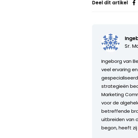
Deel dit artikel
Inge
Sr. M
Ingeborg van B
veel ervaring e
gespecialiseer
strategieën bede
Marketing Commu
voor de algehe
betreffende bra
uitbreiden van 
begon, heeft zi