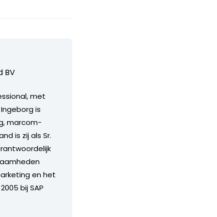
d BV
ssional, met
 Ingeborg is
ng, marcom-
 is zij als Sr.
rantwoordelijk
kzaamheden
arketing en het
2005 bij SAP