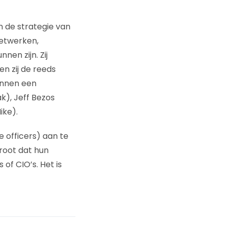
n de strategie van
netwerken,
en zijn. Zij
n zij de reeds
unnen een
), Jeff Bezos
ike).
officers) aan te
groot dat hun
of CIO’s. Het is