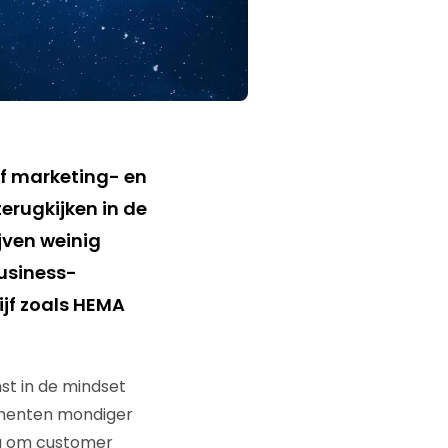
f marketing- en
terugkijken in de
ijven weinig
usiness-
ijf zoals HEMA
t in de mindset
umenten mondiger
nu om customer